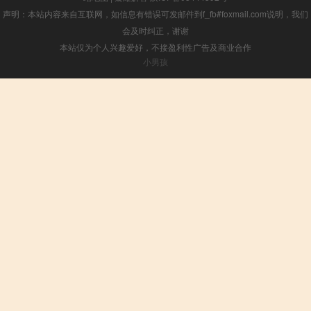
声明：本站内容来自互联网，如信息有错误可发邮件到f_fb#foxmail.com说明，我们
会及时纠正，谢谢
本站仅为个人兴趣爱好，不接盈利性广告及商业合作
小男孩