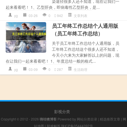
染途径很多人还不知道，现在让我们一
起来看看吧！ 1、乙型肝炎，即病毒性乙型肝炎，是...
yg
03-26
0
942
文章列表
员工年终工作总结个人通用版
（员工年终工作总结）
关于员工年终工作总结个人通用版，员
工年终工作总结这个很多人还不知道，
今天小六来为大家解答以上的问题，现
在让我们一起来看看吧！ 1、年度总结一般的格式...
yg
03-09
0
287
生活助理
影视分类
Copyright © 2012 - 2026
咦哇噢博客
Powered by
网站分类目录
|
精选推荐文章
|
网
站地图
|
疑难解答
陕ICP备05444392号