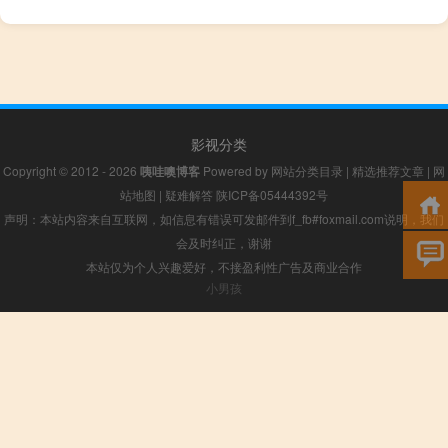
影视分类
Copyright © 2012 - 2026
咦哇噢博客
Powered by
网站分类目录
|
精选推荐文章
|
网
站地图
|
疑难解答
陕ICP备05444392号
声明：本站内容来自互联网，如信息有错误可发邮件到f_fb#foxmail.com说明，我们
会及时纠正，谢谢
本站仅为个人兴趣爱好，不接盈利性广告及商业合作
小男孩