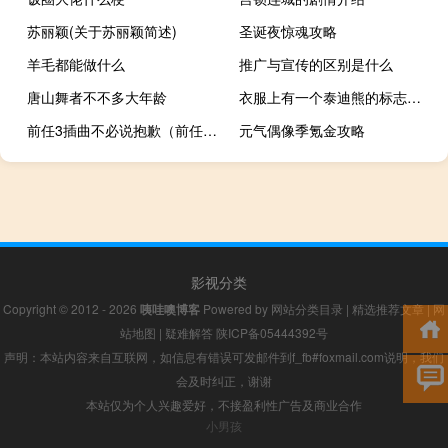
苏丽颖(关于苏丽颖简述)
圣诞夜惊魂攻略
羊毛都能做什么
推广与宣传的区别是什么
唐山舞者不不多大年龄
衣服上有一个泰迪熊的标志是什么牌子
前任3插曲不必说抱歉（前任3插曲叫什么）
元气偶像季氪金攻略
影视分类
Copyright © 2012 - 2026
咦哇噢博客
Powered by
网站分类目录
|
精选推荐文章
|
网
站地图
|
疑难解答
陕ICP备05444392号
声明：本站内容来自互联网，如信息有错误可发邮件到f_fb#foxmail.com说明，我们
会及时纠正，谢谢
本站仅为个人兴趣爱好，不接盈利性广告及商业合作
小男孩