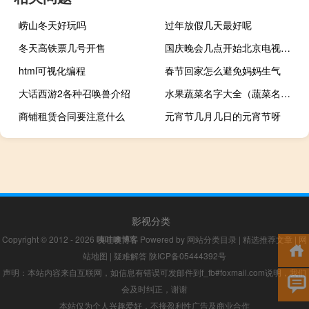
崂山冬天好玩吗
过年放假几天最好呢
冬天高铁票几号开售
国庆晚会几点开始北京电视台（国庆晚会几点开始）
html可视化编程
春节回家怎么避免妈妈生气
大话西游2各种召唤兽介绍
水果蔬菜名字大全（蔬菜名字大全）
商铺租赁合同要注意什么
元宵节几月几日的元宵节呀
影视分类
Copyright © 2012 - 2026
咦哇噢博客
Powered by
网站分类目录
|
精选推荐文章
|
网
站地图
|
疑难解答
陕ICP备05444392号
声明：本站内容来自互联网，如信息有错误可发邮件到f_fb#foxmail.com说明，我们
会及时纠正，谢谢
本站仅为个人兴趣爱好，不接盈利性广告及商业合作