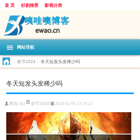
首 页
好剧推荐
影视分类
网站导航
>
春节2024
>
冬天短发头发稀少吗
冬天短发头发稀少吗
春节2024
网友:
dtd
2024-02-05 23:29:22