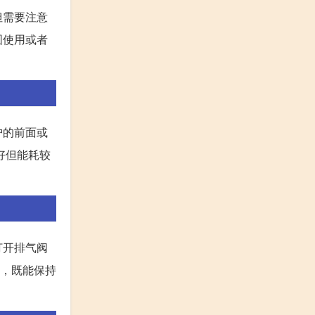
但需要注意
围使用或者
炉的前面或
好但能耗较
打开排气阀
℃，既能保持