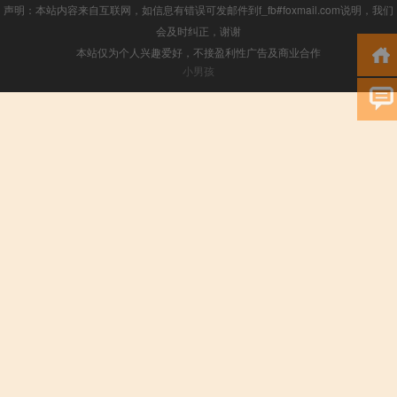
声明：本站内容来自互联网，如信息有错误可发邮件到f_fb#foxmail.com说明，我们
会及时纠正，谢谢
本站仅为个人兴趣爱好，不接盈利性广告及商业合作
小男孩