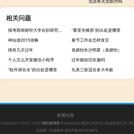
北京冬天太阳大吗
相关问题
报考西南财经大学在职研究生需要辞去工作吗
“雾里失峰形”的出处是哪里
神仙道2015攻略
春节工作会怎样发言
猜有几天过年
袁婧怡长沙明星（袁婧怡）
个人怎么开发微信小程序
过年能拾旧衣服吗
“耻作谀谷永”的出处是哪里
丸美三肽适合多大年龄
影视分类
Copyright © 2012 - 2026
咦哇噢博客
Powered by
网站分类目录
|
精选推荐文章
|
网
站地图
|
疑难解答
陕ICP备05444392号