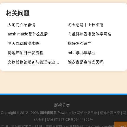
相关问题
大宅门介绍剧情
冬天总是手上长冻疮
aoshimaide是什么品牌
向谁拜年香港繁体字网名
冬天鹦鹉喂温水吗
指好怎么造句
房地产项目开发流程
mba读几年毕业
文物博物馆服务与管理专业代码是什么
除夕夜是春节当天吗
影视分类
Copyright © 2012 - 2026
咦哇噢博客
Powered by
网站分类目录
|
精选推荐文章
|
网
站地图
|
疑难解答
陕ICP备05444392号
声明：本站内容来自互联网，如信息有错误可发邮件到f_fb#foxmail.com说明，我们