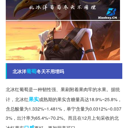
葡萄
北冰洋
冬天不用埋吗
北冰红葡萄是一种韧性强、果刷附着果肉牢的水果。据统
果实
计，北冰红
成熟期的果实含糖量高达18.9%~25.8%，
含总酸量为1.332%~1.481%，单宁含量为0.0312%~0.037
3%，出汁率为65.4%~70.2%。而且在12月上旬采收的北
口感
冰红果实
更好，更加甜美可口。