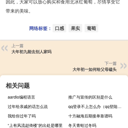
因此，大家可以放心购买和食用北冰红葡萄，尽情享受它
带来的美味。
网络标签：
口感
果实
葡萄
上一篇
大年初九能去别人家吗
下一篇
大年初一如何给父母磕头
相关问题
aardio编程语言
推广与宣传的区别是什么
过年给亲戚的话怎么说
qq登录不上怎么办（qq登陆不上）
我给你过年了吗
十方融海后期接单靠谱吗
“上有风流赵倚楼”的出处是哪里
冬天青蛙过冬吗