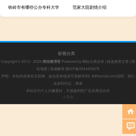
铁岭市有哪些公办专科大学
范家大院剧情介绍
影视分类
Copyright © 2012 - 2026
咦哇噢博客
Powered by
网站分类目录
|
精选推荐文章
|
网
站地图
|
疑难解答
陕ICP备05444392号
声明：本站内容来自互联网，如信息有错误可发邮件到f_fb#foxmail.com说明，我们
会及时纠正，谢谢
本站仅为个人兴趣爱好，不接盈利性广告及商业合作
小男孩