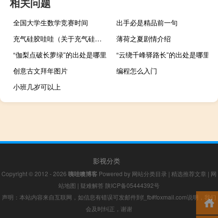
相关问题
全国大学生数学竞赛时间
出手必是精品前一句
充气硅胶哇哇（关于充气硅胶哇哇的介绍）
薄荷之夏剧情介绍
“伽梨点破长萝绿”的出处是哪里
“云绕千峰驿路长”的出处是哪里
创意古文拜年图片
编程怎么入门
小班几岁可以上
影视分类
Copyright © 2012 - 2026
咦哇噢博客
Powered by
网站分类目录
|
精选推荐文章
|
网
站地图
|
疑难解答
陕ICP备05444392号
声明：本站内容来自互联网，如信息有错误可发邮件到f_fb#foxmail.com说明，我们
会及时纠正，谢谢