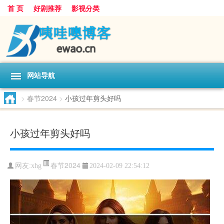
首 页
好剧推荐
影视分类
网站导航
>
春节2024
>
小孩过年剪头好吗
小孩过年剪头好吗
春节2024
网友:
xhg
2024-02-09 22:54:12