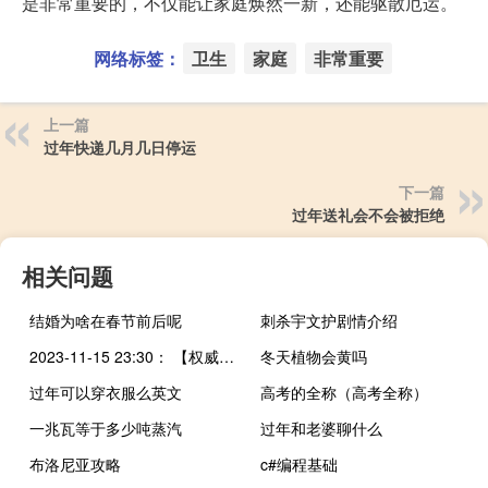
是非常重要的，不仅能让家庭焕然一新，还能驱散厄运。
网络标签：
卫生
家庭
非常重要
上一篇
过年快递几月几日停运
下一篇
过年送礼会不会被拒绝
相关问题
结婚为啥在春节前后呢
刺杀宇文护剧情介绍
2023-11-15 23:30： 【权威路况】11月15日22:57 G30连霍高速永古段安门收费站入口称重车道设备故障，请绕行！2023年11月15日22:57 G30连霍高速永古段安门收费站入口称重车道设备故障，期间欲从该站驶入的货运车辆暂需从古浪南或古浪北收费站通行。请途经车辆合理规划出行路线，注意行车安全。获取后续进展及了解最新路况 ​​​
冬天植物会黄吗
过年可以穿衣服么英文
高考的全称（高考全称）
一兆瓦等于多少吨蒸汽
过年和老婆聊什么
布洛尼亚攻略
c#编程基础