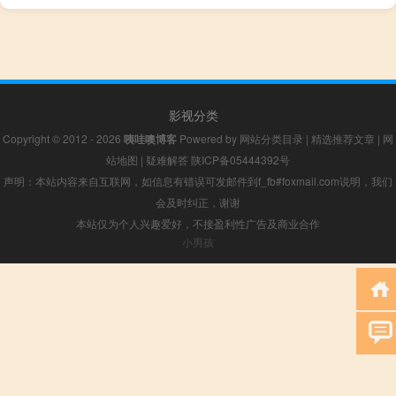
影视分类
Copyright © 2012 - 2026
咦哇噢博客
Powered by
网站分类目录
|
精选推荐文章
|
网
站地图
|
疑难解答
陕ICP备05444392号
声明：本站内容来自互联网，如信息有错误可发邮件到f_fb#foxmail.com说明，我们
会及时纠正，谢谢
本站仅为个人兴趣爱好，不接盈利性广告及商业合作
小男孩