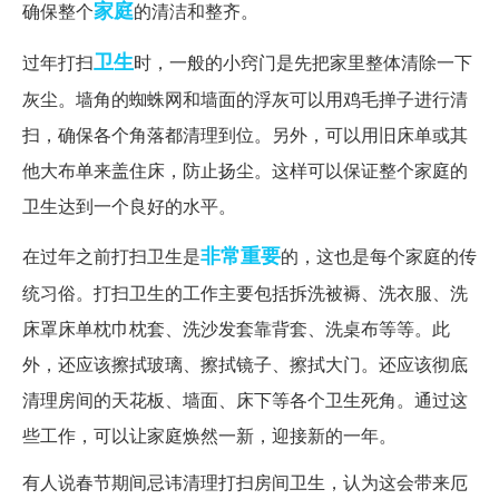
家庭
确保整个
的清洁和整齐。
卫生
过年打扫
时，一般的小窍门是先把家里整体清除一下
灰尘。墙角的蜘蛛网和墙面的浮灰可以用鸡毛掸子进行清
扫，确保各个角落都清理到位。另外，可以用旧床单或其
他大布单来盖住床，防止扬尘。这样可以保证整个家庭的
卫生达到一个良好的水平。
非常重要
在过年之前打扫卫生是
的，这也是每个家庭的传
统习俗。打扫卫生的工作主要包括拆洗被褥、洗衣服、洗
床罩床单枕巾枕套、洗沙发套靠背套、洗桌布等等。此
外，还应该擦拭玻璃、擦拭镜子、擦拭大门。还应该彻底
清理房间的天花板、墙面、床下等各个卫生死角。通过这
些工作，可以让家庭焕然一新，迎接新的一年。
有人说春节期间忌讳清理打扫房间卫生，认为这会带来厄