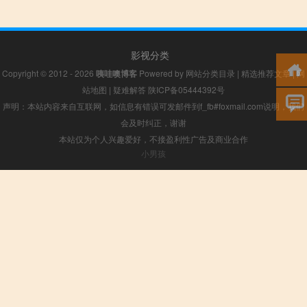
影视分类
Copyright © 2012 - 2026
咦哇噢博客
Powered by
网站分类目录
|
精选推荐文章
|
网
站地图
|
疑难解答
陕ICP备05444392号
声明：本站内容来自互联网，如信息有错误可发邮件到f_fb#foxmail.com说明，我们
会及时纠正，谢谢
本站仅为个人兴趣爱好，不接盈利性广告及商业合作
小男孩