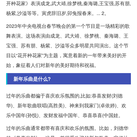
开种花家》表演成龙,武大靖,徐梦桃,秦海璐,王宝强,苏有朋,
杨紫,沙溢等等。寅虎辞旧岁,卯兔报春来。... 2。
2023年中央电视台春节晚会的第一个节目是一场精彩的歌
舞表演。这场表演由成龙、武大靖、徐梦桃、秦海璐、王
宝强、苏有朋、杨紫、沙溢等众多明星共同演出。这个节
目以“花开种花家”为主题，寓意着新的一年带来美好的开
始，象征着人们对新年的美好期待和祝福。
新年乐曲是什么?
过年的乐曲都偏于喜庆欢乐氛围的,比如:恭喜发财(刘德
华)、新年歌曲联唱(高胜美)、神来到我家门(卓依婷)、欢
乐中国年(孙悦)、发财发福中国年、恭喜恭喜(中国娃。
过年的乐曲通常都带有喜庆和欢乐的氛围。比如，刘德华