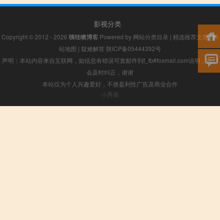
影视分类
Copyright © 2012 - 2026
咦哇噢博客
Powered by
网站分类目录
|
精选推荐文章
|
网
站地图
|
疑难解答
陕ICP备05444392号
声明：本站内容来自互联网，如信息有错误可发邮件到f_fb#foxmail.com说明，我们
会及时纠正，谢谢
本站仅为个人兴趣爱好，不接盈利性广告及商业合作
小男孩