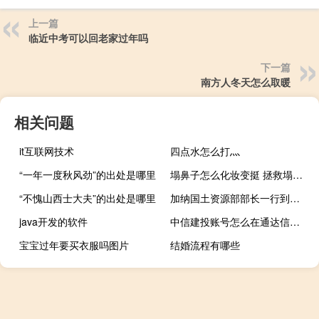
上一篇
临近中考可以回老家过年吗
下一篇
南方人冬天怎么取暖
相关问题
it互联网技术
四点水怎么打灬
“一年一度秋风劲”的出处是哪里
塌鼻子怎么化妆变挺 拯救塌鼻梁小技巧
“不愧山西士大夫”的出处是哪里
加纳国土资源部部长一行到访交易所
java开发的软件
中信建投账号怎么在通达信上登录
宝宝过年要买衣服吗图片
结婚流程有哪些