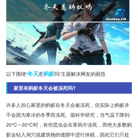
冬天
蚂蚁
以下围绕“
惹
吗”主题解决网友的困惑
家里有蚂蚁冬天会被冻死吗?
许多人担心家里的蚂蚁在冬天会被冻死，但实际上蚂蚁并
不会因为寒冷的冬季而冻死。据科学研究，当气温下降到-
20℃~-30℃时，有些昆虫会在寒风中冻死，而绝大多数蚂
蚁会钻入洞穴或建筑物的缝隙中进行休眠，因此它们只处