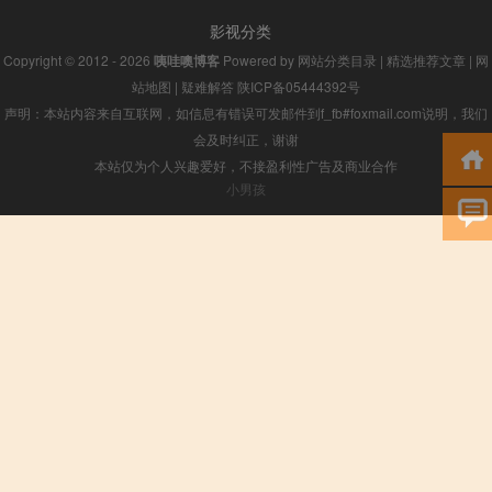
影视分类
Copyright © 2012 - 2026
咦哇噢博客
Powered by
网站分类目录
|
精选推荐文章
|
网
站地图
|
疑难解答
陕ICP备05444392号
声明：本站内容来自互联网，如信息有错误可发邮件到f_fb#foxmail.com说明，我们
会及时纠正，谢谢
本站仅为个人兴趣爱好，不接盈利性广告及商业合作
小男孩