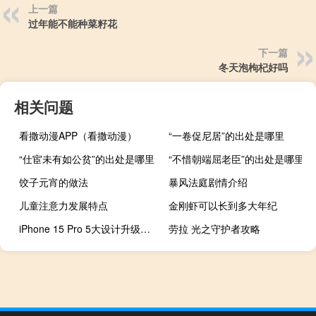
上一篇
过年能不能种菜籽花
下一篇
冬天泡枸杞好吗
相关问题
看撒动漫APP（看撒动漫）
“一卷促尼居”的出处是哪里
“仕宦未有如公贫”的出处是哪里
“不惜朝端屈老臣”的出处是哪里
饺子元宵的做法
暴风法庭剧情介绍
儿童注意力发展特点
金刚虾可以长到多大年纪
iPhone 15 Pro 5大设计升级让iPhone 15显得无趣
劳拉 光之守护者攻略