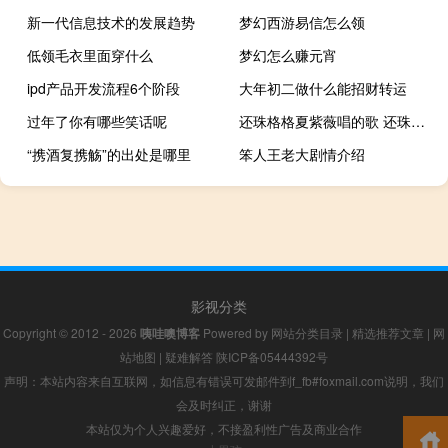
新一代信息技术的发展趋势
梦幻西游易信怎么领
低领毛衣里面穿什么
梦幻怎么赚元宵
ipd产品开发流程6个阶段
大年初二做什么能招财转运
过年了你有哪些笑话呢
还珠格格夏紫薇唱的歌 还珠格格第二部主题曲
“携酒复携觞”的出处是哪里
笨人王老大剧情介绍
影视分类
Copyright © 2012 - 2026
咦哇噢博客
Powered by
网站分类目录
|
精选推荐文章
|
网
站地图
|
疑难解答
陕ICP备05444392号
声明：本站内容来自互联网，如信息有错误可发邮件到f_fb#foxmail.com说明，我们
会及时纠正，谢谢
本站仅为个人兴趣爱好，不接盈利性广告及商业合作