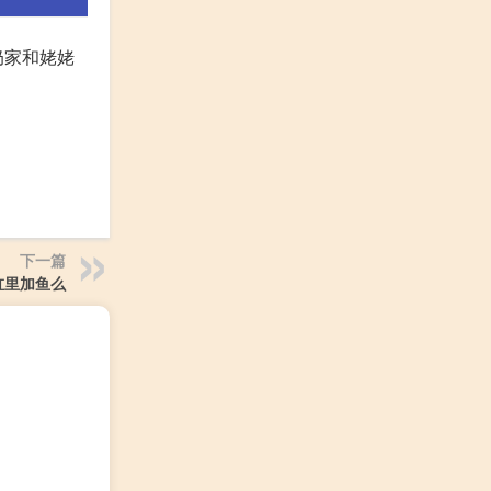
奶家和姥姥
下一篇
缸里加鱼么