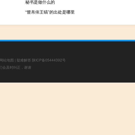
秘书是做什么的
“篚帛侔王镐”的出处是哪里
网站地图
|
疑难解答
陕ICP备05444392号
，我们会及时纠正，谢谢