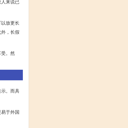
数人来说已
可以放更长
此外，长假
享受。然
表示。而具
更易于外国