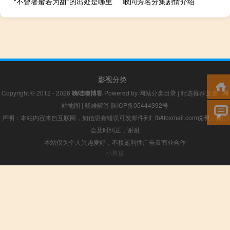
“不曾著蜜若为甜”的出处是哪里
敢问芳名分集剧情介绍
影视分类
Copyright © 2012 - 2026
咦哇噢博客
Powered by
网站分类目录
|
精选推荐文章
|
网
站地图
|
疑难解答
陕ICP备05444392号
声明：本站内容来自互联网，如信息有错误可发邮件到f_fb#foxmail.com说明，我们
会及时纠正，谢谢
本站仅为个人兴趣爱好，不接盈利性广告及商业合作
小男孩