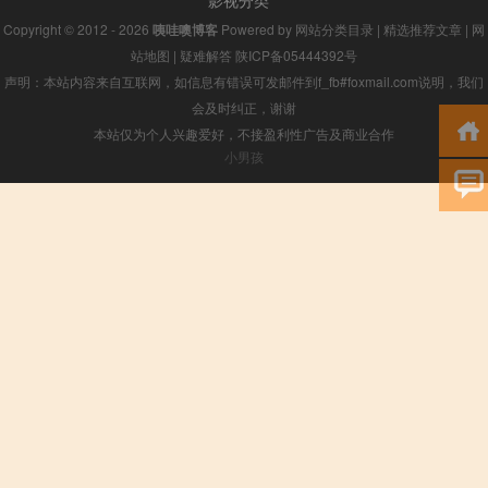
影视分类
Copyright © 2012 - 2026
咦哇噢博客
Powered by
网站分类目录
|
精选推荐文章
|
网
站地图
|
疑难解答
陕ICP备05444392号
声明：本站内容来自互联网，如信息有错误可发邮件到f_fb#foxmail.com说明，我们
会及时纠正，谢谢
本站仅为个人兴趣爱好，不接盈利性广告及商业合作
小男孩