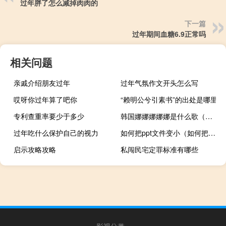
过年胖了怎么减掉肉肉的
下一篇
过年期间血糖6.9正常吗
相关问题
亲戚介绍朋友过年
过年气氛作文开头怎么写
哎呀你过年算了吧你
“赖明公兮引素书”的出处是哪里
专利查重率要少于多少
韩国娜娜娜娜娜是什么歌（韩国娜娜）
过年吃什么保护自己的视力
如何把ppt文件变小（如何把ppt文件变小）
启示攻略攻略
私闯民宅定罪标准有哪些