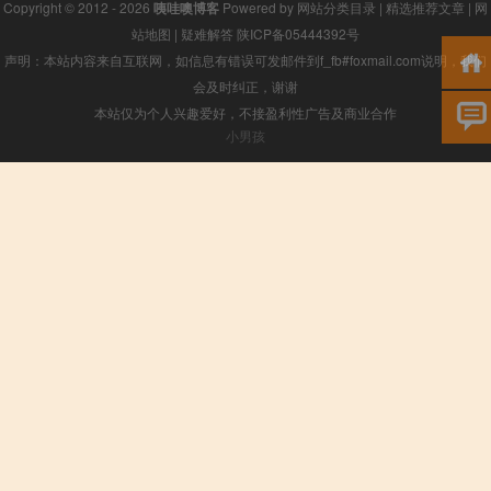
Copyright © 2012 - 2026
咦哇噢博客
Powered by
网站分类目录
|
精选推荐文章
|
网
站地图
|
疑难解答
陕ICP备05444392号
声明：本站内容来自互联网，如信息有错误可发邮件到f_fb#foxmail.com说明，我们
会及时纠正，谢谢
本站仅为个人兴趣爱好，不接盈利性广告及商业合作
小男孩