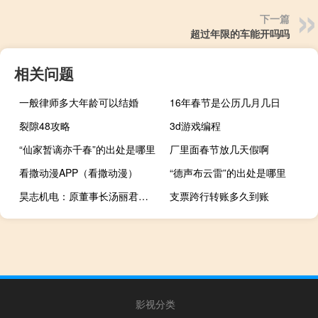
下一篇
超过年限的车能开吗吗
相关问题
一般律师多大年龄可以结婚
16年春节是公历几月几日
裂隙48攻略
3d游戏编程
“仙家暂谪亦千春”的出处是哪里
厂里面春节放几天假啊
看撒动漫APP（看撒动漫）
“德声布云雷”的出处是哪里
昊志机电：原董事长汤丽君因内幕交易收到《行政处罚决定书》
支票跨行转账多久到账
影视分类