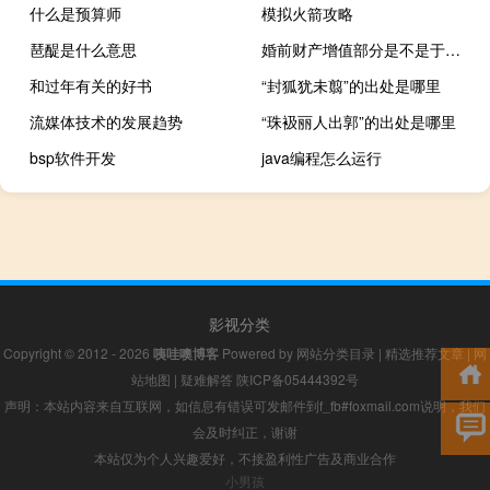
什么是预算师
模拟火箭攻略
琶醍是什么意思
婚前财产增值部分是不是于属于共同财产
和过年有关的好书
“封狐犹未翦”的出处是哪里
流媒体技术的发展趋势
“珠衱丽人出郭”的出处是哪里
bsp软件开发
java编程怎么运行
影视分类
Copyright © 2012 - 2026
咦哇噢博客
Powered by
网站分类目录
|
精选推荐文章
|
网
站地图
|
疑难解答
陕ICP备05444392号
声明：本站内容来自互联网，如信息有错误可发邮件到f_fb#foxmail.com说明，我们
会及时纠正，谢谢
本站仅为个人兴趣爱好，不接盈利性广告及商业合作
小男孩