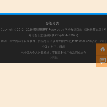
影视分类
Copyright © 2012 - 2026
咦哇噢博客
Powered by
网站分类目录
|
精选推荐文章
|
网
站地图
|
疑难解答
陕ICP备05444392号
声明：本站内容来自互联网，如信息有错误可发邮件到f_fb#foxmail.com说明，我们
会及时纠正，谢谢
本站仅为个人兴趣爱好，不接盈利性广告及商业合作
小男孩