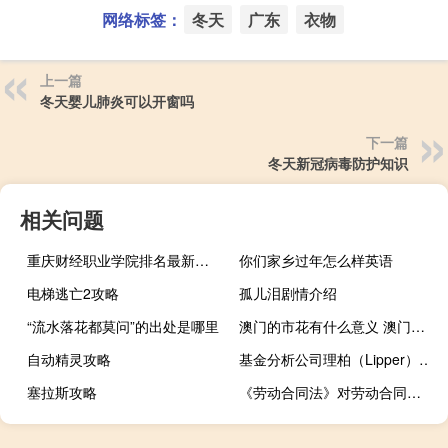
网络标签：
冬天
广东
衣物
上一篇
冬天婴儿肺炎可以开窗吗
下一篇
冬天新冠病毒防护知识
相关问题
重庆财经职业学院排名最新排名
你们家乡过年怎么样英语
电梯逃亡2攻略
孤儿泪剧情介绍
“流水落花都莫问”的出处是哪里
澳门的市花有什么意义 澳门的市花是什么
自动精灵攻略
基金分析公司理柏（Lipper）：最近一周美国市政债券基金的资金流出2.64亿美元
塞拉斯攻略
《劳动合同法》对劳动合同试用期的规定是什么呢