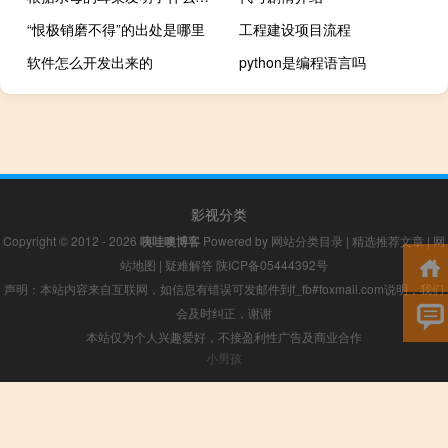
“恨极销磨不得”的出处是哪里
工程建设项目流程
软件怎么开发出来的
python是编程语言吗
影视分类
Copyright © 2012 - 2026
咦哇噢博客
Powered by
网站分类目录
|
精选推荐文章
|
网
站地图
|
疑难解答
陕ICP备05444392号
声明：本站内容来自互联网，如信息有错误可发邮件到f_fb#foxmail.com说明，我们
会及时纠正，谢谢
本站仅为个人兴趣爱好，不接盈利性广告及商业合作
小男孩