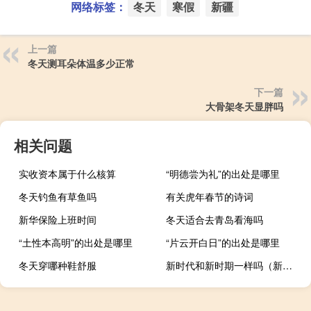
网络标签：
冬天
寒假
新疆
上一篇
冬天测耳朵体温多少正常
下一篇
大骨架冬天显胖吗
相关问题
实收资本属于什么核算
“明德尝为礼”的出处是哪里
冬天钓鱼有草鱼吗
有关虎年春节的诗词
新华保险上班时间
冬天适合去青岛看海吗
“土性本高明”的出处是哪里
“片云开白日”的出处是哪里
冬天穿哪种鞋舒服
新时代和新时期一样吗（新时代和新时期的区别）