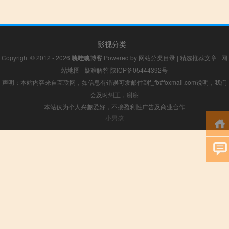
影视分类
Copyright © 2012 - 2026
咦哇噢博客
Powered by
网站分类目录
|
精选推荐文章
|
网
站地图
|
疑难解答
陕ICP备05444392号
声明：本站内容来自互联网，如信息有错误可发邮件到f_fb#foxmail.com说明，我们
会及时纠正，谢谢
本站仅为个人兴趣爱好，不接盈利性广告及商业合作
小男孩