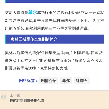
希尔
这两大障碍是
成功行骗的绊脚石,阿玛丽丝从一开始就
对希尔没有好感,看来只能先从村民的爱好上下手。 为了推
广铜管乐队,希尔利用他的三寸不烂之舌到处游说。
奥林匹斯星传全集剧情简介
奥林匹斯星传剧情介绍 剧集类型:动画片 剧集产地:韩国 故
事发源于众神之王宙斯还襁褓中宙斯为了躲避父亲克洛诺
斯暴政被母亲送往了克里特岛长大后。
网络标签：
剧情介绍
希尔
绊脚石
上一篇
捕蛇行动剧情分集介绍