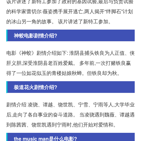
该片讲述了新特工参加了政府的基因试验,最后与负责试验
的科学家蕾切尔·薇姿携手展开逃亡,两人揭开“绊脚石”计划
的冰山另一角的故事。 该片讲述了新特工参加。
神蛟电影剧情介绍?
电影《神蛟》剧情介绍如下: 淮阴县捕头铁良为人正值、侠
肝义胆,深受淮阴县老百姓爱戴。 多年前,一次打赌铁良赢
得了一位如花似玉的青楼姑娘秋蝉。但铁良却为秋。
极道花火剧情介绍?
剧情介绍 凌骁、谭越、饶世凯、宁雪、宁雨等人,大学毕业
后,走向了各自事业的奋斗道路。 当凌骁遇到魏薇、谭越遇
到陈茜茜、饶世凯遇到宁雨时,他们开始对爱情和。
the music man是什么电影?