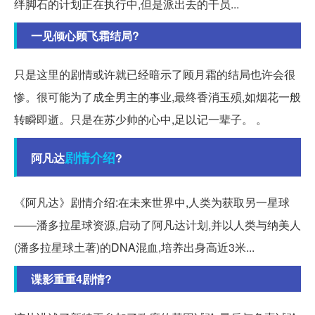
绊脚石的计划正在执行中,但是派出去的干员...
一见倾心顾飞霜结局?
只是这里的剧情或许就已经暗示了顾月霜的结局也许会很
惨。很可能为了成全男主的事业,最终香消玉殒,如烟花一般
转瞬即逝。只是在苏少帅的心中,足以记一辈子。 。
剧情介绍
阿凡达
?
《阿凡达》剧情介绍:在未来世界中,人类为获取另一星球
——潘多拉星球资源,启动了阿凡达计划,并以人类与纳美人
(潘多拉星球土著)的DNA混血,培养出身高近3米...
谍影重重4剧情?