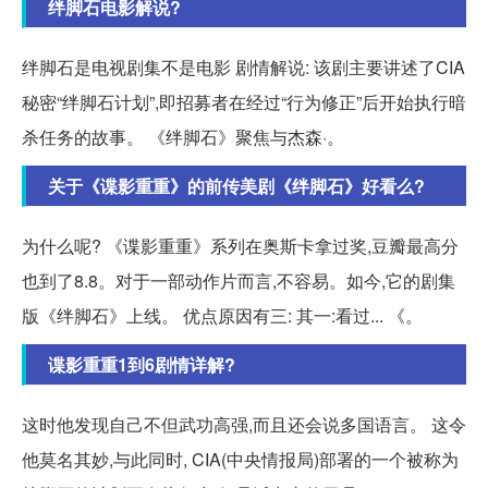
绊脚石电影解说?
绊脚石是电视剧集不是电影 剧情解说: 该剧主要讲述了CIA
秘密“绊脚石计划”,即招募者在经过“行为修正”后开始执行暗
杀任务的故事。 《绊脚石》聚焦与杰森·。
关于《谍影重重》的前传美剧《绊脚石》好看么?
为什么呢? 《谍影重重》系列在奥斯卡拿过奖,豆瓣最高分
也到了8.8。对于一部动作片而言,不容易。如今,它的剧集
版《绊脚石》上线。 优点原因有三: 其一:看过... 《。
谍影重重1到6剧情详解?
这时他发现自己不但武功高强,而且还会说多国语言。 这令
他莫名其妙,与此同时, CIA(中央情报局)部署的一个被称为