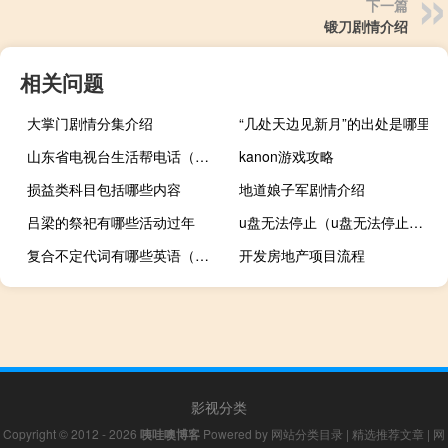
下一篇
锻刀剧情介绍
相关问题
大掌门剧情分集介绍
“几处天边见新月”的出处是哪里
山东省电视台生活帮电话（山东电视台生活帮热线电话是多少）
kanon游戏攻略
损益类科目包括哪些内容
地道娘子军剧情介绍
吕梁的祭祀有哪些活动过年
u盘无法停止（u盘无法停止通用卷）
复合不定代词有哪些英语（复合不定代词有哪些）
开发房地产项目流程
影视分类
Copyright © 2012 - 2026
咦哇噢博客
Powered by
网站分类目录
|
精选推荐文章
|
网