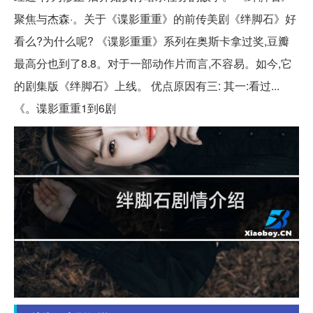
聚焦与杰森·。关于《谍影重重》的前传美剧《绊脚石》好
看么?为什么呢? 《谍影重重》系列在奥斯卡拿过奖,豆瓣
最高分也到了8.8。对于一部动作片而言,不容易。如今,它
的剧集版《绊脚石》上线。 优点原因有三: 其一:看过...
《。谍影重重1到6剧