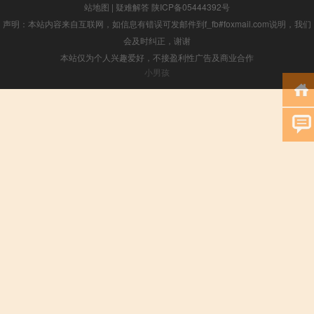
站地图
|
疑难解答
陕ICP备05444392号
声明：本站内容来自互联网，如信息有错误可发邮件到f_fb#foxmail.com说明，我们
会及时纠正，谢谢
本站仅为个人兴趣爱好，不接盈利性广告及商业合作
小男孩