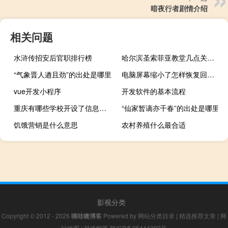
暗夜行者剧情介绍
相关问题
水浒传招安后官职排行榜
哈尔滨圣索菲亚教堂几点关灯 哈尔滨圣索菲亚教堂
“气象晋人遒且劲”的出处是哪里
电脑屏幕缩小了怎样恢复回来（电脑屏幕缩小了怎样恢复）
vue开发小程序
开发软件的基本流程
重庆有哪些学校开设了信息工程专业
“仙家暂谪亦千春”的出处是哪里
饥饿营销是什么意思
农村养殖什么最合适
影视分类
Copyright © 2012 - 2026
咦哇噢博客
Powered by
网站分类目录
|
精选推荐文章
|
网
站地图
|
疑难解答
陕ICP备05444392号