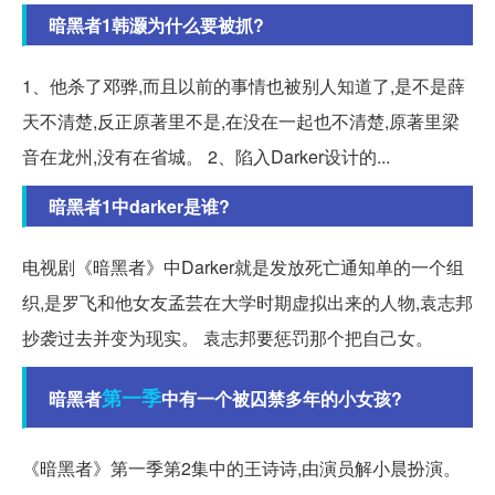
暗黑者1韩灏为什么要被抓?
1、他杀了邓骅,而且以前的事情也被别人知道了,是不是薛
天不清楚,反正原著里不是,在没在一起也不清楚,原著里梁
音在龙州,没有在省城。 2、陷入Darker设计的...
暗黑者1中darker是谁?
电视剧《暗黑者》中Darker就是发放死亡通知单的一个组
织,是罗飞和他女友孟芸在大学时期虚拟出来的人物,袁志邦
抄袭过去并变为现实。 袁志邦要惩罚那个把自己女。
第一季
暗黑者
中有一个被囚禁多年的小女孩?
《暗黑者》第一季第2集中的王诗诗,由演员解小晨扮演。