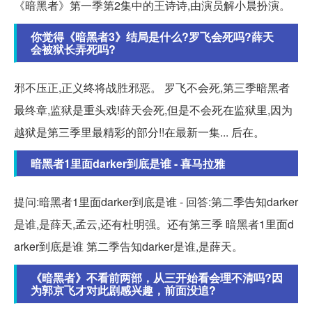
《暗黑者》第一季第2集中的王诗诗,由演员解小晨扮演。
你觉得《暗黑者3》结局是什么?罗飞会死吗?薛天
会被狱长弄死吗?
邪不压正,正义终将战胜邪恶。 罗飞不会死,第三季暗黑者
最终章,监狱是重头戏!薛天会死,但是不会死在监狱里,因为
越狱是第三季里最精彩的部分!!在最新一集... 后在。
暗黑者1里面darker到底是谁 - 喜马拉雅
提问:暗黑者1里面darker到底是谁 - 回答:第二季告知darker
是谁,是薛天,孟云,还有杜明强。还有第三季 暗黑者1里面d
arker到底是谁 第二季告知darker是谁,是薛天。
《暗黑者》不看前两部，从三开始看会理不清吗?因
为郭京飞才对此剧感兴趣，前面没追?