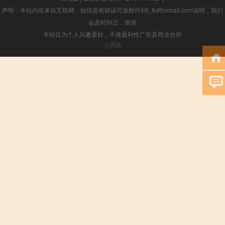
声明：本站内容来自互联网，如信息有错误可发邮件到f_fb#foxmail.com说明，我们
会及时纠正，谢谢
本站仅为个人兴趣爱好，不接盈利性广告及商业合作
小男孩