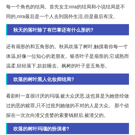
每一个角色的结局。首先女主nira的结局和小说结局是不
同的,nira最后是一个人去到国外生活,但是最后有没。
秋天的落叶除了有巴掌还有什么形的?
还有扇形的和五角形的。秋风吹落了树叶,触摸着你每一寸
体温,好像一位知心的老朋友。银杏叶子是扇形的,它成熟而
温柔,轻轻落下,款款睡去。枫树的叶子是五角形。
吹落的树叶黑人化妆师结局?
看剧时一直很讨厌的玛瑙,被大众厌恶,这也算是为她曾经做
过的恶的赎罪,只不过批判她做的不对的人是大众。 那个侦
探在一次次向渣父贪婪的索要钱财后,被渣父的。
吹落的树叶玛瑙的扮演者?