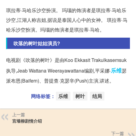
琪拉蒂·马哈乐沙空扮演。 玛瑙的饰演者是琪拉蒂·马哈乐
沙空,江湖人称吉姐,据说是泰国人心中的女神。 琪拉蒂·马
哈乐沙空扮演。玛瑙的饰演者是琪拉蒂·马哈。
吹落的树叶姑姑演员?
电视剧《吹落的树叶》是由Koo Ekkasit Trakulkasemsuk
乐维
执导,Jeab Wattana Weerayawattana编剧,平采娜·
瑟
派布恩(Baifern)、普提查·克瑟辛(Push)主演,讲述。
网络标签：
乐维
树叶
结局
上一篇
宫墙柳剧情介绍
下一篇