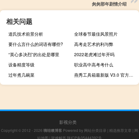
匆匆那年剧情介绍
相关问题
道氏技术前景分析
全球春节最佳风景照片
要什么言什么的词语有哪些?
高考走艺术的利与弊
“英心多决烈”的出处是哪里
2022老虎滩过年开吗
设备精度等级
职业高中高考考什么
过年煮几碗菜
燕秀工具箱最新版 V3.0 官方免费版（燕秀工具箱最新版 V3.0 官方免费版功能简介）
影视分类
Copyright © 2012 - 2026
咦哇噢博客
Powered by
网站分类目录
|
精选推荐文章
|
网
站地图
|
疑难解答
陕ICP备05444392号