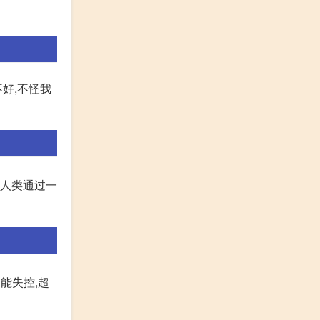
好,不怪我
全人类通过一
能失控,超