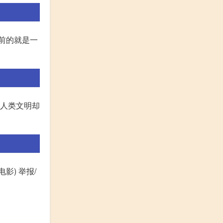
面前的就是一
后人类文明却
影) 举报/