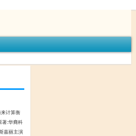
衡来计算衡
著:华裔科
价斯嘉丽主演