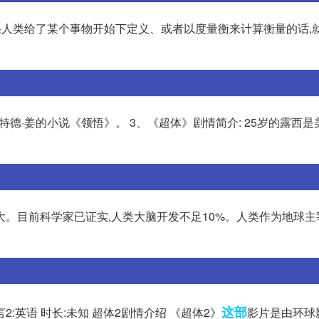
果人类给了某个事物开始下定义、或者以度量衡来计算衡量的话,
德·姜的小说《领悟》。 3、《超体》剧情简介: 25岁的露西是
。目前科学家已证实,人类大脑开发不足10%。人类作为地球主
这部
语言2:英语 时长:未知 超体2剧情介绍 《超体2》
影片是由环球