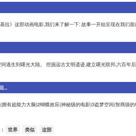
阿基拉》这部动画电影,我们来了解一下: 故事一开始呈现在我们
空间逃生到曙光大陆。 挖掘远古文明遗迹,建立曙光联邦,六百年
..
有超能力大脑)2蝴蝶效应(神秘级的电影)3盗梦空间(智商级的电
：
世界
类似
这部