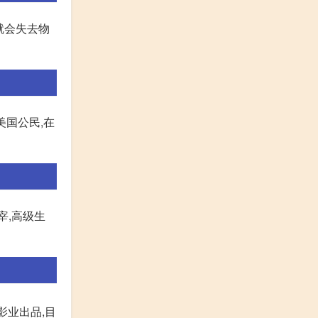
就会失去物
美国公民,在
宰,高级生
影业出品,目