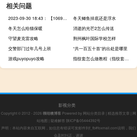
相关问题
2023-09-30 18:43： 【1069微路况】G2503南京绕城高速南京四桥段横梁至麒麟枢纽，G2503南京绕城高速东北段程桥枢纽至横梁限速取消。 ​​​
冬天鲫鱼掉底还是浮水
冬天怎么给猫保暖
消逝的光芒2怎么传送
守望麦克雷攻略
荆州枫叶国际学校怎样
交警部门过年几号上班
“共一百五十首”的出处是哪里
游戏puyopuyo攻略
指纹套怎么做教程（指纹套怎样制作）
影视分类
Copyright © 2012 - 2026
咦哇噢博客
Powered by
网站分类目录
|
精选推荐文章
|
网
站地图
|
疑难解答
陕ICP备05444392号
声明：本站内容来自互联网，如信息有错误可发邮件到f_fb#foxmail.com说明，我们
会及时纠正，谢谢