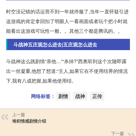
时空没记错的话运营不到一年就停服了,当年一直怀疑引进
这游戏的肯定拿回扣了明眼人一看画面或者玩个把小时就
能看出这游戏可玩性一般。。其他三个都是腾讯的。。
斗战神五庄观怎么进去|五庄观怎么进去
斗战神这么跳剧情“亲他…”“杀掉?”西奥听到这个次随即露
出一丝凝重,他想了想道:“主人,如果它在不使用结界的情况
下,我有八成把握,如果他使用结。
网络标签：
剧情
战神
正传
上一篇
堆积情感剧情介绍
下一篇