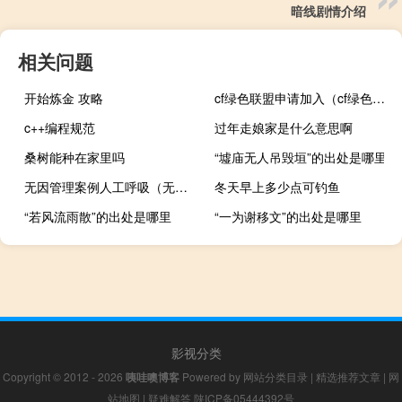
暗线剧情介绍
相关问题
开始炼金 攻略
cf绿色联盟申请加入（cf绿色联盟）
c++编程规范
过年走娘家是什么意思啊
桑树能种在家里吗
“墟庙无人吊毁垣”的出处是哪里
无因管理案例人工呼吸（无因管理案例）
冬天早上多少点可钓鱼
“若风流雨散”的出处是哪里
“一为谢移文”的出处是哪里
影视分类
Copyright © 2012 - 2026
咦哇噢博客
Powered by
网站分类目录
|
精选推荐文章
|
网
站地图
|
疑难解答
陕ICP备05444392号