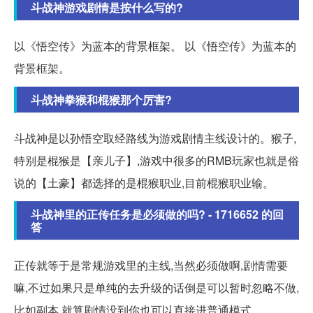
斗战神游戏剧情是按什么写的?
以《悟空传》为蓝本的背景框架。 以《悟空传》为蓝本的
背景框架。
斗战神拳猴和棍猴那个厉害?
斗战神是以孙悟空取经路线为游戏剧情主线设计的。猴子,
特别是棍猴是【亲儿子】,游戏中很多的RMB玩家也就是俗
说的【土豪】都选择的是棍猴职业,目前棍猴职业输。
斗战神里的正传任务是必须做的吗? - 1716652 的回
答
正传就等于是常规游戏里的主线,当然必须做啊,剧情需要
嘛,不过如果只是单纯的去升级的话倒是可以暂时忽略不做,
比如副本,就算剧情没到你也可以直接进普通模式。