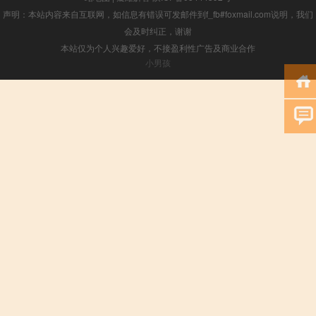
声明：本站内容来自互联网，如信息有错误可发邮件到f_fb#foxmail.com说明，我们
会及时纠正，谢谢
本站仅为个人兴趣爱好，不接盈利性广告及商业合作
小男孩