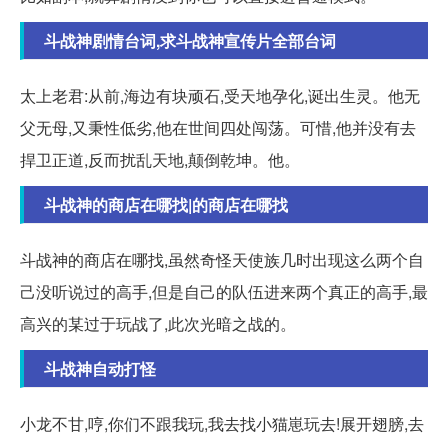
斗战神剧情台词,求斗战神宣传片全部台词
太上老君:从前,海边有块顽石,受天地孕化,诞出生灵。他无
父无母,又秉性低劣,他在世间四处闯荡。可惜,他并没有去
捍卫正道,反而扰乱天地,颠倒乾坤。他。
斗战神的商店在哪找|的商店在哪找
斗战神的商店在哪找,虽然奇怪天使族几时出现这么两个自
己没听说过的高手,但是自己的队伍进来两个真正的高手,最
高兴的某过于玩战了,此次光暗之战的。
斗战神自动打怪
小龙不甘,哼,你们不跟我玩,我去找小猫崽玩去!展开翅膀,去