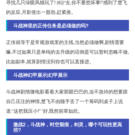
寻找几只绿眼风猫玩了! (6)}“去,你不要想坏事!”感到了楚飞
的反应,月影使出一股劲,赶紧推。
斗战神里的正传任务是必须做的吗?
正传就等于是常规游戏里的主线,当然必须做啊,剧情需要
嘛,不过如果只是单纯的去升级的话倒是可以暂时忽略不做,
比如副本,就算剧情没到你也可以直接进。
斗战神幻甲展示|幻甲展示
斗战神剧情微电影看着大家那眼巴巴的,迫不急待的想要跟
自己压注的神情,楚飞不由随手丢了一个筹码到桌子上说
道:“这把我压小!” “好,既然前辈如此。
激战2，斗战神，时空裂痕，剑灵，哪个可玩性更高
些?