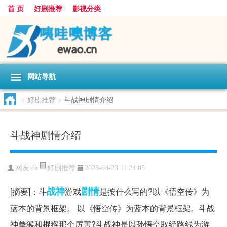
首 页
好剧推荐
影视分类
网站导航
>
好剧推荐
>
斗战神剧情介绍
斗战神剧情介绍
好剧推荐
网友:
dz
2023-04-23 11:24:05
战神
剧情
[摘要]：斗
游戏
是按什么写的?以《悟空传》为
蓝本的背景框架。 以《悟空传》为蓝本的背景框架。斗战
神拳猴和棍猴那个厉害?斗战神是以孙悟空取经路线为游