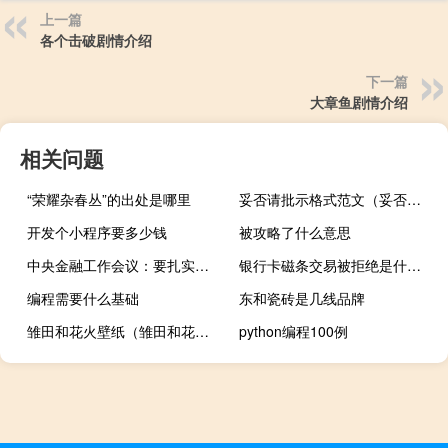
上一篇
各个击破剧情介绍
下一篇
大章鱼剧情介绍
相关问题
“荣耀杂春丛”的出处是哪里
妥否请批示格式范文（妥否请批示的正确格式）
开发个小程序要多少钱
被攻略了什么意思
中央金融工作会议：要扎实稳妥化解风险 坚决惩治违法犯罪和腐败行为
银行卡磁条交易被拒绝是什么情况（银行卡磁条交易被拒绝是什么情况）
编程需要什么基础
东和瓷砖是几线品牌
雏田和花火壁纸（雏田和花火乳夹鸣人）
python编程100例