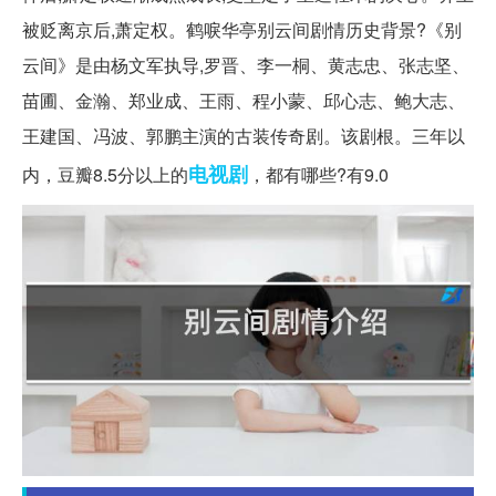
被贬离京后,萧定权。鹤唳华亭别云间剧情历史背景?《别
云间》是由杨文军执导,罗晋、李一桐、黄志忠、张志坚、
苗圃、金瀚、郑业成、王雨、程小蒙、邱心志、鲍大志、
王建国、冯波、郭鹏主演的古装传奇剧。该剧根。三年以
电视剧
内，豆瓣8.5分以上的
，都有哪些?有9.0