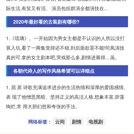
际生活,有笑又有泪。 演员包括群演全都演技在...
2020年最好看的古装剧有哪些?
1.《琉璃》。一开始因为男女主都是不认识的人所以没打
算入坑,看了一两集觉得还不错,到后面欲罢不能!司凤演技
真的可,拿的女主剧本吧,哭戏那么多,剧情进展得... 虽。
各朝代诗人的写作风格希望可以详细点
1. 屈 原 诗歌充满追求进步的生活热情和深厚的爱国感情,
表 现了他憎恶黑暗、坚持正义的高洁人格.想象丰富,辞藻
绚烂,常 用大胆幻想和夸张的手法。
网络标签：
云间
剧情
电视剧