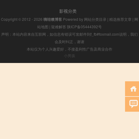
影视分类
Copyright © 2012 - 2026
咦哇噢博客
Powered by
网站分类目录
|
精选推荐文章
|
网
站地图
|
疑难解答
陕ICP备05444392号
声明：本站内容来自互联网，如信息有错误可发邮件到f_fb#foxmail.com说明，我们
会及时纠正，谢谢
本站仅为个人兴趣爱好，不接盈利性广告及商业合作
小男孩