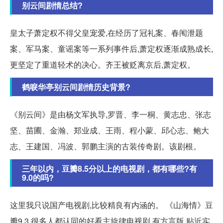
别云间剧情总结?
皇太子萧定权不得父皇宠爱,在经历了冠礼案、春闱泄题
案、军马案、童谣案等一系列事件后,萧定权逐渐成熟成长,
更坚定了重道轻术的决心。齐王被贬离京后,萧定权。
鹤唳华亭别云间剧情历史背景?
《别云间》是由杨文军执导,罗晋、李一桐、黄志忠、张志
坚、苗圃、金瀚、郑业成、王雨、程小蒙、邱心志、鲍大
志、王建国、冯波、郭鹏主演的古装传奇剧。该剧根。
三年以内，豆瓣8.5分以上的电视剧，都有哪些?有
9.0的吗?
这里我只说国产电视剧,比较精良有内涵的。 《山海情》豆
瓣9.3 很多人都认同的好看主旋律电视剧,有方言版,贴近实