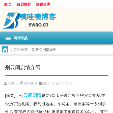
首 页
好剧推荐
影视分类
网站导航
>
好剧推荐
>
别云间剧情介绍
别云间剧情介绍
好剧推荐
网友:
by
2023-04-26 15:07:15
云间
剧情
[摘要]：别
总结?皇太子萧定权不得父皇宠爱,在
经历了冠礼案、春闱泄题案、军马案、童谣案等一系列事
件后,萧定权逐渐成熟成长,更坚定了重道轻术的决心。齐王