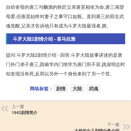
自幼丧母的唐三与酗酒的铁匠父亲唐昊相依为命,唐三渴望
母爱,但唐昊始终对妻子之事守口如瓶。直到唐三的双生武
魂觉醒,父亲才告诉他只有成为斗罗大陆最强者,拥。
斗罗大陆2剧情介绍 - 喜马拉雅
提问:斗罗大陆2剧情介绍 - 回答:斗罗大陆故事讲述的是唐
门外门弟子唐三,因偷学内门绝学为唐门所不容,跳崖明志时
却发现没有死,反而以另外一个身份来到了另一个世。
网络标签：
剧情
大陆
武魂
上一篇
1942剧情简介
下一篇
大校的女儿剧情分集介绍