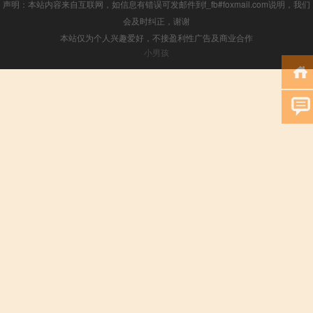
声明：本站内容来自互联网，如信息有错误可发邮件到f_fb#foxmail.com说明，我们
会及时纠正，谢谢
本站仅为个人兴趣爱好，不接盈利性广告及商业合作
小男孩