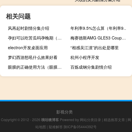
相关问题
风再起时剧情分集介绍
年利率9.5%怎么算（年利率9 怎么算利息）
孕妇可以吃苦瓜吗孕晚期（孕妇可以吃苦瓜吗）
梅赛德斯AMG GLE53 Coupe亮相并详细
electron开发桌面应用
“相感吴江濆”的出处是哪里
梦幻西游怒吼什么效果好看
杭州小程序开发
眼膜的正确使用方法（眼膜多久做一次）
百炼成钢分集剧情介绍
影视分类
Copyright © 2012 - 2026
咦哇噢博客
Powered by
网站分类目录
|
精选推荐文章
|
网
站地图
|
疑难解答
陕ICP备05444392号