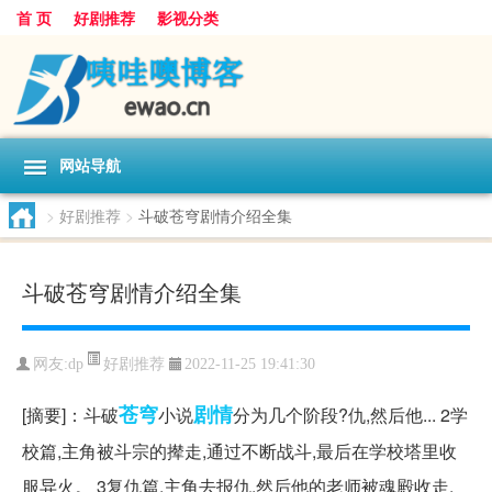
首 页
好剧推荐
影视分类
网站导航
>
好剧推荐
>
斗破苍穹剧情介绍全集
斗破苍穹剧情介绍全集
好剧推荐
网友:
dp
2022-11-25 19:41:30
苍穹
剧情
[摘要]：斗破
小说
分为几个阶段?仇,然后他... 2学
校篇,主角被斗宗的撵走,通过不断战斗,最后在学校塔里收
服异火。 3复仇篇,主角去报仇,然后他的老师被魂殿收走,