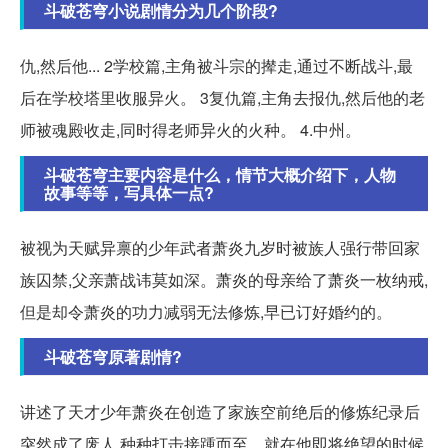
斗破苍穹小说剧情分为几个阶段?
仇,然后他... 2学校篇,主角被斗宗的撵走,通过不断战斗,最
后在学校塔里收服异火。 3复仇篇,主角去报仇,然后他的老
师被魂殿收走,同时得老师异火的火种。 4.中州。
斗破苍穹主要内容是什么，情节大概介绍下，人物
故事等等，写具体一点?
被视为天赋异禀的少年武者萧炎九岁时被族人强行带回家
族囚禁,父亲萧战讳莫如深。萧炎的母亲给了萧炎一枚纳戒,
但是却令萧炎的功力减弱无法修炼,早已订好婚约的。
斗破苍穹原著剧情?
讲述了天才少年萧炎在创造了家族空前绝后的修炼纪录后
突然成了废人,种种打击接踵而至。就在他即将绝望的时候,