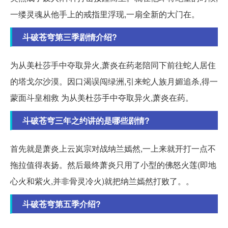
一缕灵魂从他手上的戒指里浮现,一扇全新的大门在。
斗破苍穹第三季剧情介绍?
为从美杜莎手中夺取异火,萧炎在药老陪同下前往蛇人居住
的塔戈尔沙漠。因口渴误闯绿洲,引来蛇人族月媚追杀,得一
蒙面斗皇相救 为从美杜莎手中夺取异火,萧炎在药。
斗破苍穹三年之约讲的是哪些剧情?
首先就是萧炎上云岚宗对战纳兰嫣然,一上来就开打一点不
拖拉值得表扬。然后最终萧炎只用了小型的佛怒火莲(即地
心火和紫火,并非骨灵冷火)就把纳兰嫣然打败了。。
斗破苍穹第五季介绍?