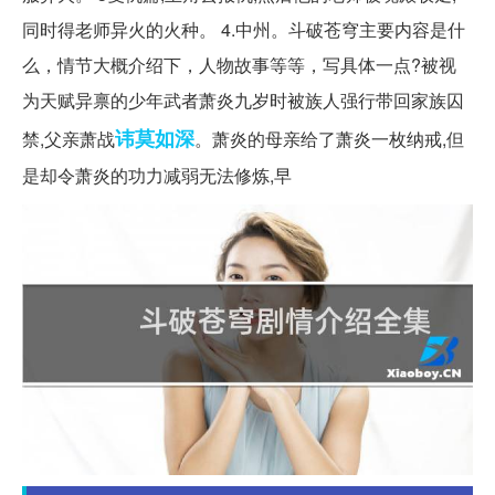
同时得老师异火的火种。 4.中州。斗破苍穹主要内容是什
么，情节大概介绍下，人物故事等等，写具体一点?被视
为天赋异禀的少年武者萧炎九岁时被族人强行带回家族囚
讳莫如深
禁,父亲萧战
。萧炎的母亲给了萧炎一枚纳戒,但
是却令萧炎的功力减弱无法修炼,早