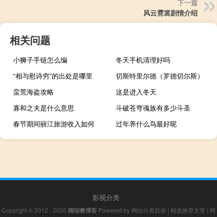
下一篇
风云霓裳剧情介绍
相关问题
小狮子手链怎么编
冬天手机清理好吗
“相与慰诗穷”的出处是哪里
切斯特里尔德（罗德切尔斯）
蛮荒海盗攻略
这是进入冬天
寡和之夫是什么意思
斗破苍穹魂族有多少斗圣
春节期间丽江旅游收入如何
过年养什么鸟最好呢
影视分类
Copyright © 2012 - 2026
咦哇噢博客
Powered by
网站分类目录
|
精选推荐文章
|
网