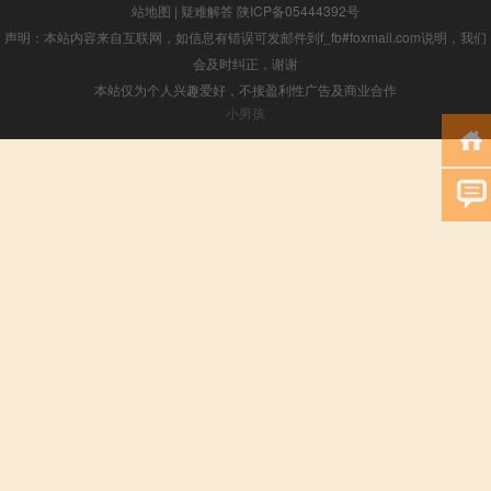
站地图
|
疑难解答
陕ICP备05444392号
声明：本站内容来自互联网，如信息有错误可发邮件到f_fb#foxmail.com说明，我们
会及时纠正，谢谢
本站仅为个人兴趣爱好，不接盈利性广告及商业合作
小男孩