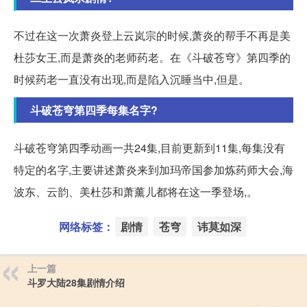
不过在这一次萧炎登上云岚宗的时候,萧炎的帮手不再是美
杜莎女王,而是萧炎的老师药老。在《斗破苍穹》第四季的
时候药老一直没有出现,而是陷入沉睡当中,但是。
斗破苍穹第四季每集名字?
斗破苍穹第四季动画一共24集,目前更新到11集,每集没有
特定的名字,主要讲述萧炎来到加玛帝国参加炼药师大会,海
波东、云韵、美杜莎和萧薰儿都将在这一季登场,。
网络标签：
剧情
苍穹
讳莫如深
上一篇
斗罗大陆28集剧情介绍