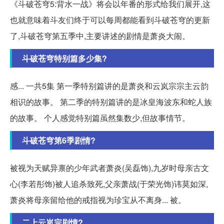
《斗破苍穹5:背水一战》将会以年番的形式给我们展开,这
也就意味着斗友们终于可以每周都能看到斗破苍穹的更新
了,斗破苍穹第五季中,主要讲述的剧情是萧炎大闹。
斗破苍穹特别篇多少集?
感... 一共5集 第一季特别篇讲的是萧炎和云岚宗宗主云韵
相识的故事。 第二季的特别篇讲的是冰皇海波东和蛇人族
的故事。 个人感觉特别篇虽然集数少,但故事情节。
斗破苍穹第6季剧情?
被视为天赋异禀的少年武者萧炎(吴磊饰),九岁时母亲古文
心(李若彤饰)被人追杀致死,父亲萧战(于荣光饰)讳莫如深,
萧炎将母亲留给他的戒指视为珍宝从不离身... 被。
二上云岚宗剧情?