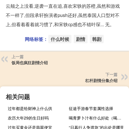
云颠之上没看,逆袭一直在追,喜欢宋轶的苏橙,虽然和游戏
不一样了,但段承轩扮演者push还好,虽然泰国人口型对不
上,但看着看着就习惯了,和宋轶cp感也不错叶琛... 无。
网络标签：
什么时候
剧情
韩剧
上一篇
饭局也疯狂剧情介绍
下一篇
杠杆剧情分集介绍
相关问题
过年都是给财神上什么供
征途手游春节套属性选择
农历大年29的生日好吗
喝青萝卜汁有什么好处（喝萝卜汁有什么好处）
过年买黄金还是翡翠便宜
“日暮行人争渡急”的出处是哪里