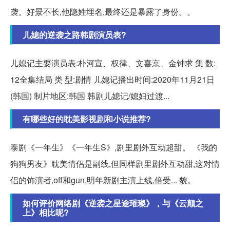
袭。好景不长,他隐姓埋名,最终还是暴露了身份。。
儿媳的逆袭之路韩剧演员表?
儿媳记主要演员表:朴河宣、权律、文喜京、金钟求 集 数:
12全集结局 类 型:剧情 儿媳记播出时间:2020年11月21日
(韩国) 制片地区:韩国 韩剧儿媳记/媳妇过渡...
有哪些好的耽美影视剧和小说推荐?
泰剧《一年生》《一年生S》,剧里剧外互动超甜。 《我的
狗狗男友》耽美情侣是副线,但同样剧里剧外互动甜,这对情
侣的饰演者,off和gun,明年新剧主演上线,倍受... 貌。
如何评价网络剧《逆袭之星途璀璨》，与《云颠之
上》相比呢?