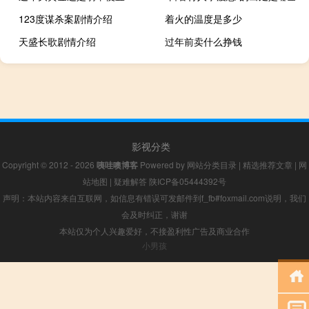
123度谋杀案剧情介绍
着火的温度是多少
天盛长歌剧情介绍
过年前卖什么挣钱
影视分类
Copyright © 2012 - 2026
咦哇噢博客
Powered by
网站分类目录
|
精选推荐文章
|
网
站地图
|
疑难解答
陕ICP备05444392号
声明：本站内容来自互联网，如信息有错误可发邮件到f_fb#foxmail.com说明，我们
会及时纠正，谢谢
本站仅为个人兴趣爱好，不接盈利性广告及商业合作
小男孩