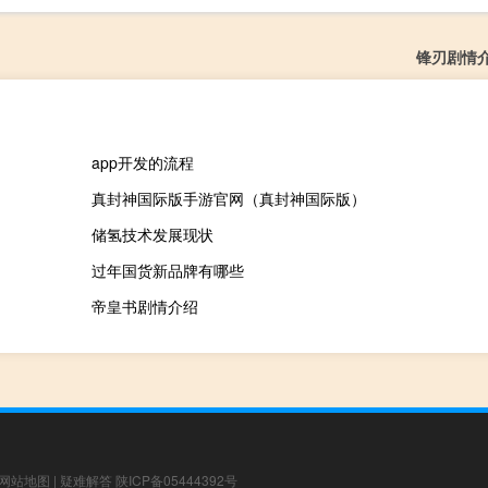
锋刃剧情
app开发的流程
真封神国际版手游官网（真封神国际版）
储氢技术发展现状
过年国货新品牌有哪些
帝皇书剧情介绍
网站地图
|
疑难解答
陕ICP备05444392号