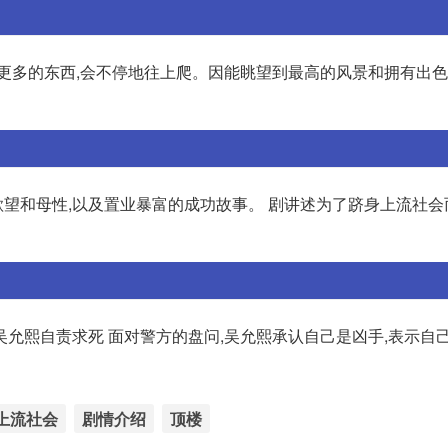
有更多的东西,会不停地往上爬。因能眺望到最高的风景和拥有出
望和母性,以及置业暴富的成功故事。 剧讲述为了跻身上流社会
 吴允熙自责求死 面对警方的盘问,吴允熙承认自己是凶手,表示自
上流社会
剧情介绍
顶楼