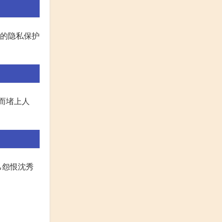
色的隐私保护
而堵上人
己怨恨沈秀