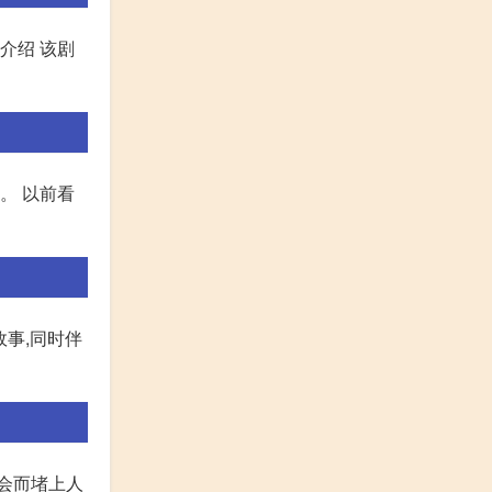
介绍 该剧
。 以前看
故事,同时伴
会而堵上人