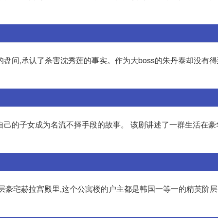
盘问,承认了杀害沈秀莲的事实。作为大boss的朱丹泰却没有
自己的子女成为名流不择手段的故事。 该剧讲述了一群生活在豪
层豪宅赫拉宫殿里,这个公寓楼的户主都是韩国一等一的精英阶层