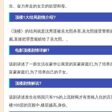
生、奋力奔走的女主的欲望和母。
顶楼1大结局剧情介绍?
《顶楼》的结局就是沈秀莲被吴允熙杀害,吴允熙接受警察的
裁,直接把罪责栽赃给了吴允熙。。
电影顶楼剧情详解?
该剧讲述了一群生活在豪华公寓里的富豪家庭们,为了培养
富豪家庭们,为了培养自己的子女。
顶楼剧情解说?
该剧讲述发生在韩国只有1%的上流财阀才有资格入住的百
楼100层的宫殿中,楼层越高,身份。