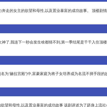
奔走的女主的欲望和母性,以及置业暴富的成功故事。 顶楼剧情
神了,我连下一秒会发生啥都猜不到,第一季结尾是千千入住顶楼
名为“赫拉宫殿”)中,富豪家庭为将子女培养成为名流不择手段的
欲望和母性,以及置业暴富的成功故事 该剧讲述为了跻身上流社