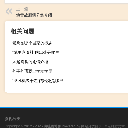
上一篇
地雷战剧情分集介绍
相关问题
老鹰是哪个国家的标志
“蔬甲喜临社”的出处是哪里
风起霓裳的剧情介绍
外事外语职业学校学费
“圣凡机裂千差”的出处是哪里
影视分类
Copyright © 2012 - 2026
咦哇噢博客
Powered by
网站分类目录
|
精选推荐文章
|