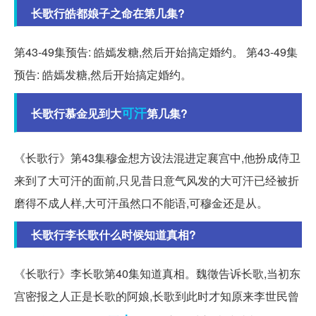
长歌行皓都娘子之命在第几集?
第43-49集预告: 皓嫣发糖,然后开始搞定婚约。 第43-49集
预告: 皓嫣发糖,然后开始搞定婚约。
可汗
长歌行慕金见到大
第几集?
《长歌行》第43集穆金想方设法混进定襄宫中,他扮成侍卫
来到了大可汗的面前,只见昔日意气风发的大可汗已经被折
磨得不成人样,大可汗虽然口不能语,可穆金还是从。
长歌行李长歌什么时候知道真相?
《长歌行》李长歌第40集知道真相。魏徵告诉长歌,当初东
宫密报之人正是长歌的阿娘,长歌到此时才知原来李世民曾