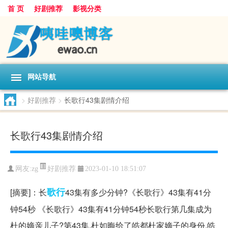
首 页
好剧推荐
影视分类
网站导航
>
好剧推荐
>
长歌行43集剧情介绍
长歌行43集剧情介绍
好剧推荐
网友:
zg
2023-01-10 18:51:07
歌行
[摘要]：长
43集有多少分钟?《长歌行》43集有41分
钟54秒 《长歌行》43集有41分钟54秒长歌行第几集成为
杜的嫡亲儿子?第43集,杜如晦给了皓都杜家嫡子的身份,皓