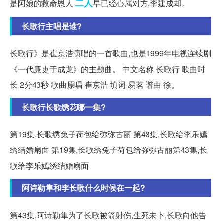
二人
是阿娘的救命恩人,
早已经心属对方,李建成却。
长歌行主唱是谁?
长歌行》是崔京浩演唱的一首歌曲,也是1999年电视连续剧
《一代廉吏于成龙》的主题曲。 中文名称 长歌行 歌曲时
长 2分43秒 歌曲原唱 崔京浩 填词 易茗 谱曲 徐。
长歌行长歌绣花哪一集?
第19集,长歌绣兔子荷包给弥弥古丽 第43集,长歌给李乐嫣
绣结婚扇面 第19集,长歌绣兔子荷包给弥弥古丽第43集,长
歌给李乐嫣绣结婚扇面
阿诗勒隼和李长歌什么时候在一起?
第43集,阿诗勒隼为了长歌被箭射伤,生死未卜,长歌向他告