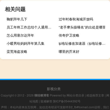
相关问题
鞠躬拜年几下
过年时春秋淹城开放吗
员工年终工作总结个人通用版（员工年终工作总结）
“老手摩头咳唾名”的出处是哪里
怎么用塞尔达拜年
传奇护卫攻略
小暖男给妈妈拜年第几集
ip地址修改加速器（ip地址修改）
蛮荒海盗攻略
哪里的芥末好
影视分类
Copyright © 2012 - 2026
咦哇噢博客
Powered by
网站分类目录
|
精选推荐文章
|
网
站地图
|
疑难解答
陕ICP备05444392号
声明：本站内容来自互联网，如信息有错误可发邮件到f_fb#foxmail.com说明，我们