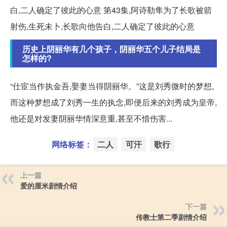
白,二人确定了彼此的心意 第43集,阿诗勒隼为了长歌被箭
射伤,生死未卜,长歌向他告白,二人确定了彼此的心意
历史上阴丽华有几个孩子，阴丽华五个儿子结局是
怎样的?
“仕宦当作执金吾,娶妻当得阴丽华。”这是刘秀微时的梦想,
而这种梦想成了刘秀一生的执念,即便后来的刘秀成为皇帝,
他还是对发妻阴丽华情深意重,甚至不惜伤害...
网络标签：
二人
可汗
歌行
上一篇
爱的厘米剧情介绍
下一篇
传教士第二季剧情介绍