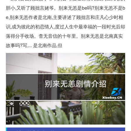
胆小,又听了顾拙言姥爷。别来无恙是be吗?别来无恙不是b
e,别来无恙作者是北南,主要讲述了顾拙言和庄凡心少时相
识,成为彼此的初恋情人,度过人生中最幸福的一段时光后却
落得分手收场。杳无音信的十年里。别来无恙是北南真实
故事吗?写,... 是北南作品,但