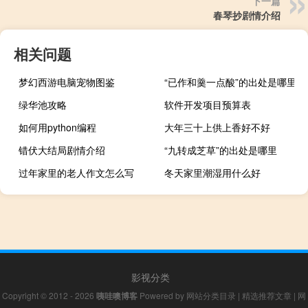
下一篇
春琴抄剧情介绍
相关问题
梦幻西游电脑宠物图鉴
“已作和羹一点酸”的出处是哪里
绿华池攻略
软件开发项目预算表
如何用python编程
大年三十上供上香好不好
错伏大结局剧情介绍
“九转成芝草”的出处是哪里
过年家里的老人作文怎么写
冬天家里潮湿用什么好
影视分类
Copyright © 2012 - 2026
咦哇噢博客
Powered by
网站分类目录
|
精选推荐文章
|
网