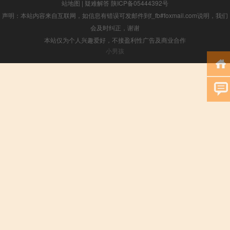
站地图
|
疑难解答
陕ICP备05444392号
声明：本站内容来自互联网，如信息有错误可发邮件到f_fb#foxmail.com说明，我们
会及时纠正，谢谢
本站仅为个人兴趣爱好，不接盈利性广告及商业合作
小男孩