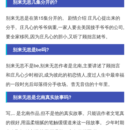
别来无恙几集分开的?
别来无恙是在第15集分开的。 剧情介绍 庄凡心提出来的
分手。庄凡心的爷爷病重,一家人要去美国接手爷爷的公司,
要全家移民,因为庄凡心的胆小,又听了顾拙言姥爷。
别来无恙是be吗?
别来无恙不是be,别来无恙作者是北南,主要讲述了顾拙言
和庄凡心少时相识,成为彼此的初恋情人,度过人生中最幸福
的一段时光后却落得分手收场。杳无音信的十年里。
别来无恙是北南真实故事吗?
写,... 是北南作品,但不是他的真实故事。只能说作者文笔真
的很好,用温柔细腻的笔触缓缓道来这一段故事。 少年时期