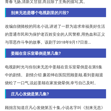
青春飞扬,清新又甘甜,而且除了主角的描写,其。
别来无恙是哪个电视剧里的片段?
改编自骁骑校的同名小说,讲述了一群为追求幸福美好生活
的普通市民和为保护老百姓安全的人民警察,用热血和正义
与罪恶作斗争的故事。该剧于2018年9月17日首...
姜颠在音乐室晕倒是第几集?
电视剧时光与你别来无恙中姜颠在音乐室晕倒是在第5集
中的剧情。 剧情介绍 廉若绅在医院照顾姜颠,看到姜颠退
烧松了一口气,说起姜颠在家发烧晕倒,幸亏自己及时。
庄凡心发烧是第几集?
顾拙言知道庄凡心发烧第五十集,小说名字叫《别来无恙》