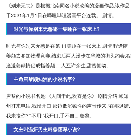
《别来无恙》是根据北南同名小说改编的漫画作品,该作品
于2021年1月1日在哔哩哔哩漫画平台连载。 剧情。
时光与你别来无恙哪一集睡在一张床上?
时光与你别来无恙是在第 11集睡在一张床上 剧情 程逢陪
姜颠去参加物理竞赛,结束后两人漫步在华城的街头约会,程
逢送姜颠情侣戒指姜颠,二人互许余生,甜蜜拥吻。
主角唐黎顾知洲的小说名字?
唐黎的小说书名是:《人间于此,欢喜是你》 剧情介绍:顾知
州打来电话,我没开口,那边低沉磁性的声音传来,“在那逛街,
我来接你?”“不用!”我开口,手不自... 唐黎。
女主叫温妍男主叫穆霆琛小说?