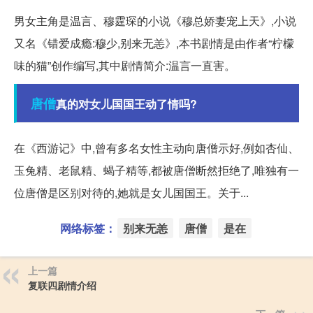
男女主角是温言、穆霆琛的小说《穆总娇妻宠上天》,小说
又名《错爱成瘾:穆少,别来无恙》,本书剧情是由作者“柠檬
味的猫”创作编写,其中剧情简介:温言一直害。
唐僧
真的对女儿国国王动了情吗?
在《西游记》中,曾有多名女性主动向唐僧示好,例如杏仙、
玉兔精、老鼠精、蝎子精等,都被唐僧断然拒绝了,唯独有一
位唐僧是区别对待的,她就是女儿国国王。关于...
网络标签：
别来无恙
唐僧
是在
上一篇
复联四剧情介绍