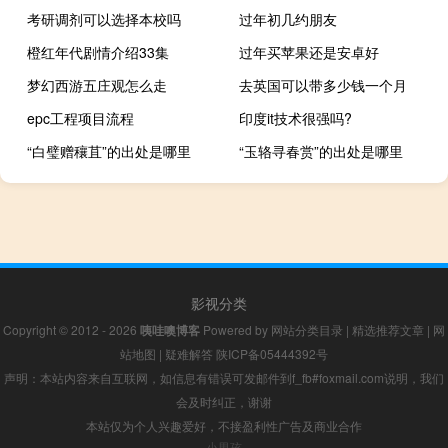
考研调剂可以选择本校吗
过年初几约朋友
橙红年代剧情介绍33集
过年买苹果还是安卓好
梦幻西游五庄观怎么走
去英国可以带多少钱一个月
epc工程项目流程
印度it技术很强吗?
“白璧赠穰苴”的出处是哪里
“玉辂寻春赏”的出处是哪里
影视分类
Copyright © 2012 - 2026
咦哇噢博客
Powered by
网站分类目录
|
精选推荐文章
|
网
站地图
|
疑难解答
陕ICP备05444392号
声明：本站内容来自互联网，如信息有错误可发邮件到f_fb#foxmail.com说明，我们
会及时纠正，谢谢
本站仅为个人兴趣爱好，不接盈利性广告及商业合作
小男孩