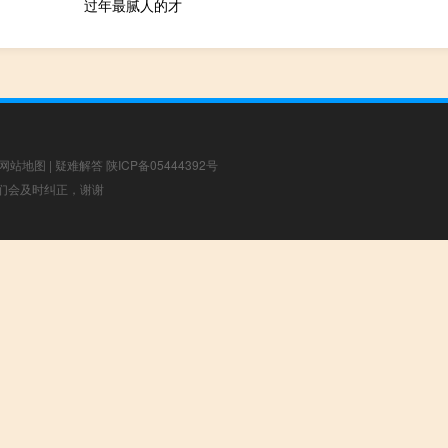
过年最腻人的才
网站地图
|
疑难解答
陕ICP备05444392号
，我们会及时纠正，谢谢