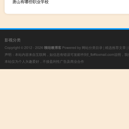
唐山有哪些职业学校
影视分类
Copyright © 2012 - 2026
咦哇噢博客
Powered by
网站分类目录
|
精选推荐文章
|
声明：本站内容来自互联网，如信息有错误可发邮件到f_fb#foxmail.com说明
本站仅为个人兴趣爱好，不接盈利性广告及商业合作