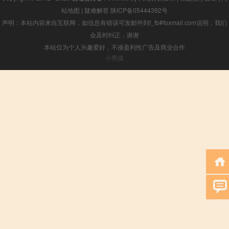
站地图
|
疑难解答
陕ICP备05444392号
声明：本站内容来自互联网，如信息有错误可发邮件到f_fb#foxmail.com说明，我们
会及时纠正，谢谢
本站仅为个人兴趣爱好，不接盈利性广告及商业合作
小男孩