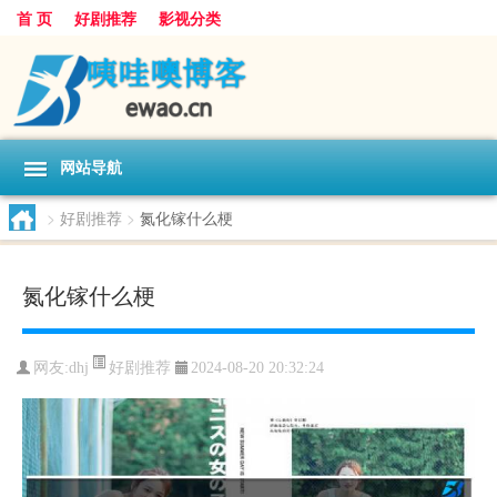
首 页
好剧推荐
影视分类
网站导航
>
好剧推荐
>
氮化镓什么梗
氮化镓什么梗
好剧推荐
网友:
dhj
2024-08-20 20:32:24