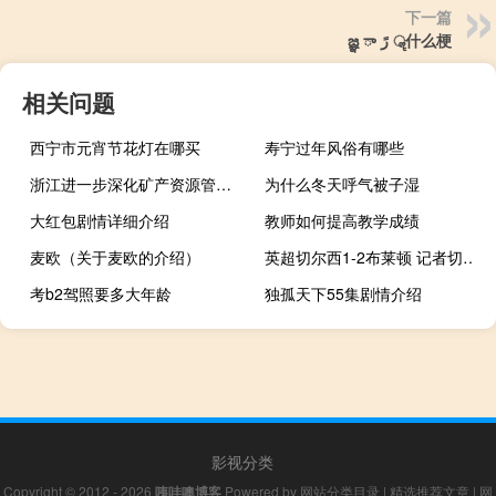
下一篇
జ్ఞ ా رً ॣ什么梗
相关问题
西宁市元宵节花灯在哪买
寿宁过年风俗有哪些
浙江进一步深化矿产资源管理改革
为什么冬天呼气被子湿
大红包剧情详细介绍
教师如何提高教学成绩
麦欧（关于麦欧的介绍）
英超切尔西1-2布莱顿 记者切尔西并不急于决定新帅人选孔蒂和安切洛蒂不是候选
考b2驾照要多大年龄
独孤天下55集剧情介绍
影视分类
Copyright © 2012 - 2026
咦哇噢博客
Powered by
网站分类目录
|
精选推荐文章
|
网