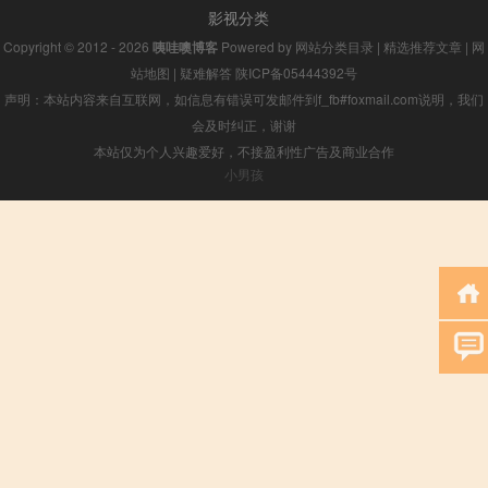
影视分类
Copyright © 2012 - 2026
咦哇噢博客
Powered by
网站分类目录
|
精选推荐文章
|
网
站地图
|
疑难解答
陕ICP备05444392号
声明：本站内容来自互联网，如信息有错误可发邮件到f_fb#foxmail.com说明，我们
会及时纠正，谢谢
本站仅为个人兴趣爱好，不接盈利性广告及商业合作
小男孩