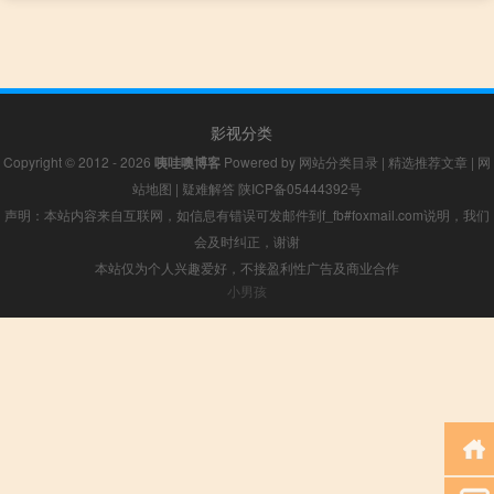
影视分类
Copyright © 2012 - 2026
咦哇噢博客
Powered by
网站分类目录
|
精选推荐文章
|
网
站地图
|
疑难解答
陕ICP备05444392号
声明：本站内容来自互联网，如信息有错误可发邮件到f_fb#foxmail.com说明，我们
会及时纠正，谢谢
本站仅为个人兴趣爱好，不接盈利性广告及商业合作
小男孩