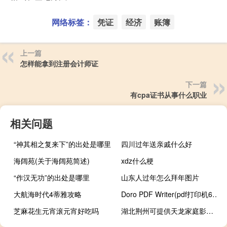
网络标签：
凭证
经济
账簿
上一篇
怎样能拿到注册会计师证
下一篇
有cpa证书从事什么职业
相关问题
“神其相之复来下”的出处是哪里
四川过年送亲戚什么好
海阔苑(关于海阔苑简述)
xdz什么梗
“作汉无功”的出处是哪里
山东人过年怎么拜年图片
大航海时代4蒂雅攻略
Doro PDF Writer(pdf打印机64位) V2.03 官方最新版（Doro PDF Writer(pdf打印机64位) V2.03 官方最新版功能简介）
芝麻花生元宵滚元宵好吃吗
湖北荆州可提供天龙家庭影院维修服务地址在哪