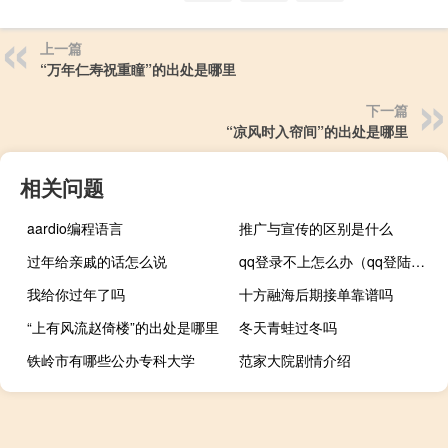
上一篇
“万年仁寿祝重瞳”的出处是哪里
下一篇
“凉风时入帘间”的出处是哪里
相关问题
aardio编程语言
推广与宣传的区别是什么
过年给亲戚的话怎么说
qq登录不上怎么办（qq登陆不上）
我给你过年了吗
十方融海后期接单靠谱吗
“上有风流赵倚楼”的出处是哪里
冬天青蛙过冬吗
铁岭市有哪些公办专科大学
范家大院剧情介绍