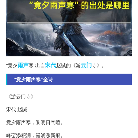
雨声
宋代
云门
“竟夕
寒”出自
赵諴的《游
寺》。
“竟夕雨声寒”全诗
《游云门寺》
宋代 赵諴
竟夕雨声寒，黎明日气暄。
峰峦添积润，谿涧涨新痕。