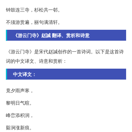
钟鼓连三寺，杉松共一邨。
不须游赏遍，丽句满清轩。
《游云门寺》赵諴 翻译、赏析和诗意
《游云门寺》是宋代赵諴创作的一首诗词。以下是这首诗
词的中文译文、诗意和赏析：
中文译文：
竟夕雨声寒，
黎明日气暄。
峰峦添积润，
谿涧涨新痕。