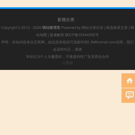
影视分类
Copyright © 2012 - 2026
咦哇噢博客
Powered by
网站分类目录
|
精选推荐文章
|
网
站地图
|
疑难解答
陕ICP备05444392号
声明：本站内容来自互联网，如信息有错误可发邮件到f_fb#foxmail.com说明，我们
会及时纠正，谢谢
本站仅为个人兴趣爱好，不接盈利性广告及商业合作
小男孩