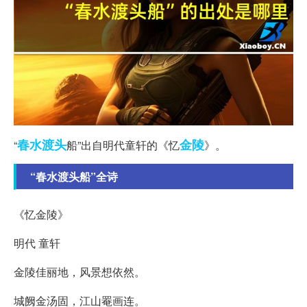
春水
渡头
金陵
“
船”出自明代童轩的《忆
》。
“春水渡头船”全诗
《忆金陵》
明代 童轩
金陵佳丽地，风景想依然。
城阙金汤固，江山罨画连。