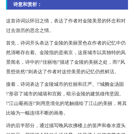
诗意和赏析：
这首诗词以怀旧之情，表达了作者对金陵美景的怀念和对
过去游历的思念之情。
首先，诗词开头表达了金陵的美丽景色在作者的记忆中仍
然清晰存在着。金陵指的是南京，这座城市以其独特的风
景闻名，诗中的\"佳丽地\"描述了金陵的美丽之处，而\"风
景想依然\"则表达了作者对这些美景的记忆仍然鲜活。
接着，诗词表达了金陵城市的壮丽和庄严。\"城阙金汤固
\"形容了城市的城墙和宫殿，暗示金陵的建筑雄伟坚固。
\"江山罨画连\"则用意境化的笔触描绘了江山的美丽，将其
比喻为一幅连绵不断的画卷。
诗的后半部分，通过描写晚风吹拂楼上的笛声和春水渡头