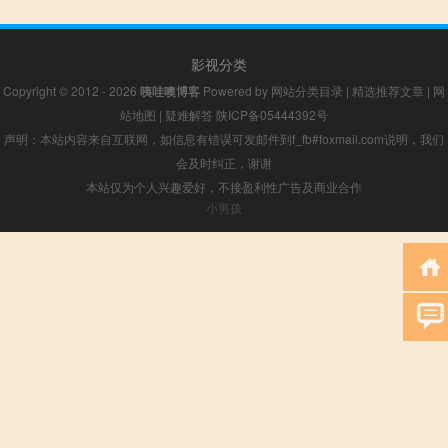
影视分类
Copyright © 2012 - 2026
咦哇噢博客
Powered by
网站分类目录
|
精选推荐文章
|
网
站地图
|
疑难解答
陕ICP备05444392号
声明：本站内容来自互联网，如信息有错误可发邮件到f_fb#foxmail.com说明，我们
会及时纠正，谢谢
本站仅为个人兴趣爱好，不接盈利性广告及商业合作
小男孩