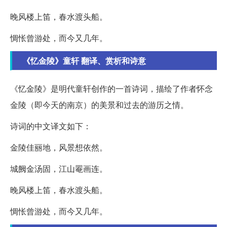
晚风楼上笛，春水渡头船。
惆怅曾游处，而今又几年。
《忆金陵》童轩 翻译、赏析和诗意
《忆金陵》是明代童轩创作的一首诗词，描绘了作者怀念
金陵（即今天的南京）的美景和过去的游历之情。
诗词的中文译文如下：
金陵佳丽地，风景想依然。
城阙金汤固，江山罨画连。
晚风楼上笛，春水渡头船。
惆怅曾游处，而今又几年。