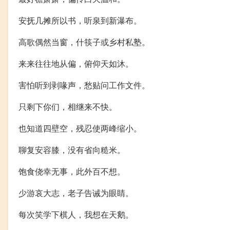
安抚几摊所以书，听泉到新瀑布。
高歌偶然当窗，什筷子或乡村私塾。
来来往往地从偏，俯仰天如沐。
害怕听到剥喙声，愁贴问工作文件。
只剩下你们，相继来不快。
也知道四壁空，残忍使两峰缩小。
聊复安容膝，没有省向糙米。
饱食侥幸无事，此外百不想。
少游哀大志，老子告诫为眼睛。
每次笑学下棋人，我想在天鹅。