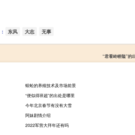
：
东风
大志
无事
“君看岭峤隘”的
蜈蚣的养殖技术及市场前景
“便似得班超”的出处是哪里
今年北京春节有没有大雪
阿妹剧情介绍
2022军营大拜年还有吗