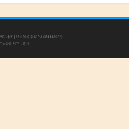
网站地图
|
疑难解答
陕ICP备05444392号
，我们会及时纠正，谢谢