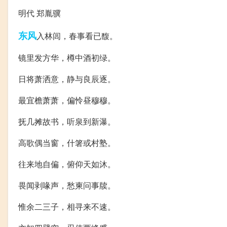
明代 郑胤骥
东风
入林闾，春事看已馥。
镜里发方华，樽中酒初绿。
日将萧洒意，静与良辰逐。
最宜檐萧萧，偏怜昼穆穆。
抚几摊故书，听泉到新瀑。
高歌偶当窗，什箸或村塾。
往来地自偏，俯仰天如沐。
畏闻剥喙声，愁柬问事牍。
惟余二三子，相寻来不速。