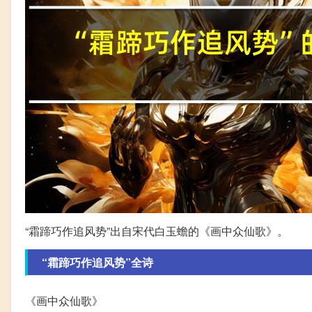
“霜蹄巧作追风势”出自宋代白玉蟾的《画中众仙歌》。
“霜蹄巧作追风势”全诗
《画中众仙歌》