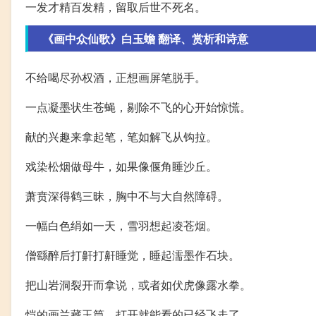
一发才精百发精，留取后世不死名。
《画中众仙歌》白玉蟾 翻译、赏析和诗意
不给喝尽孙权酒，正想画屏笔脱手。
一点凝墨状生苍蝇，剔除不飞的心开始惊慌。
献的兴趣来拿起笔，笔如解飞从钩拉。
戏染松烟做母牛，如果像偃角睡沙丘。
萧贲深得鹤三昧，胸中不与大自然障碍。
一幅白色绢如一天，雪羽想起凌苍烟。
僧繇醉后打鼾打鼾睡觉，睡起濡墨作石块。
把山岩洞裂开而拿说，或者如伏虎像露水拳。
恺的画兰藏玉筒，打开就能看的已经飞走了。