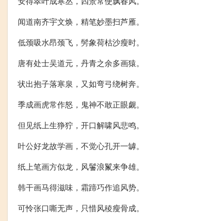
安得翠叶成寒丛，四景常使飘春风。
闻道南齐宇文焕，精笔妙墨扫芦雁。
低颈吸水昂颈飞，髣象荷枯沙瘦时。
唐有处士吴道元，丹青之余多画猿。
状出抱子落寒泉，又如弯弓绕树奔。
季成画虎常作怒，鬼神不敢正眼觑。
但见纸上生狰狞，开口解啸风悲鸣。
叶公好龙故学画，不觉心孔开一罅。
纸上笔画方似龙，风鬐浪鬣来争雄。
韩干画马得滋味，霜蹄巧作追风势。
可怜张口嘶无声，只惜风稜瘦骨成。