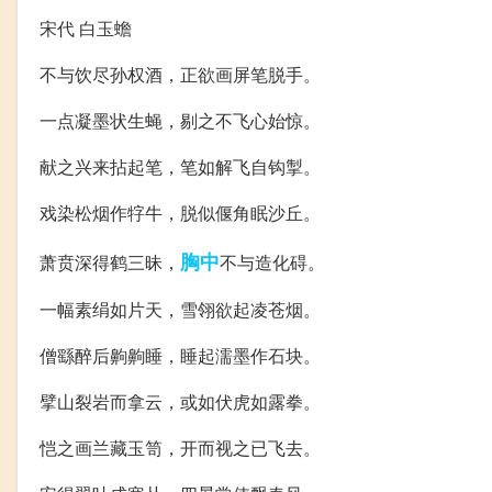
宋代 白玉蟾
不与饮尽孙权酒，正欲画屏笔脱手。
一点凝墨状生蝇，剔之不飞心始惊。
献之兴来拈起笔，笔如解飞自钩掣。
戏染松烟作牸牛，脱似偃角眠沙丘。
胸中
萧贲深得鹤三昧，
不与造化碍。
一幅素绢如片天，雪翎欲起凌苍烟。
僧繇醉后齁齁睡，睡起濡墨作石块。
擘山裂岩而拿云，或如伏虎如露拳。
恺之画兰藏玉笥，开而视之已飞去。