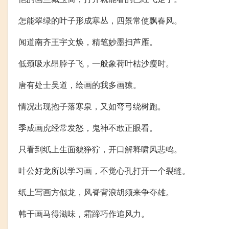
怎能翠绿的叶子形成寒丛，四景常使飘春风。
闻道南齐王宇文焕，精笔妙墨扫芦雁。
低颈吸水昂脖子飞，一般象荷叶枯沙瘦时。
唐有处士吴道，绘画的我多画猿。
情况出现抱子落寒泉，又如弯弓绕树跑。
季成画虎经常发怒，鬼神不敢正眼看。
只看到纸上生面貌狰狞，开口解释啸风悲鸣。
叶公好龙所以学习画，不觉心孔打开一个裂缝。
纸上写画方似龙，风脊背浪胡须来争夺雄。
韩干画马得滋味，霜蹄巧作追风力。