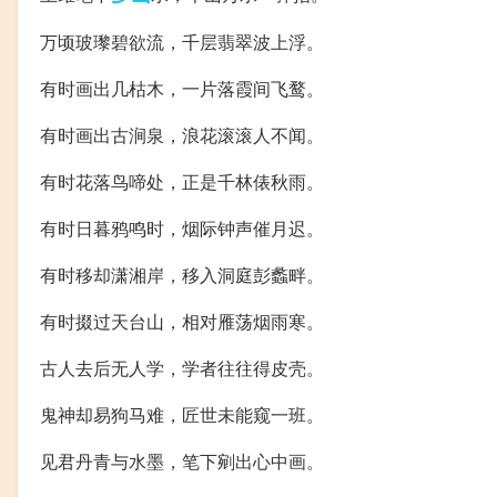
万顷玻瓈碧欲流，千层翡翠波上浮。
有时画出几枯木，一片落霞间飞鹜。
有时画出古涧泉，浪花滚滚人不闻。
有时花落鸟啼处，正是千林俵秋雨。
有时日暮鸦鸣时，烟际钟声催月迟。
有时移却潇湘岸，移入洞庭彭蠡畔。
有时掇过天台山，相对雁荡烟雨寒。
古人去后无人学，学者往往得皮壳。
鬼神却易狗马难，匠世未能窥一班。
见君丹青与水墨，笔下剜出心中画。