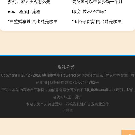
梦幻西游五庄观怎么走
去英国可以带多少钱一个月
epc工程项目流程
印度it技术很强吗?
“白璧赠穰苴”的出处是哪里
“玉辂寻春赏”的出处是哪里
影视分类
Copyright © 2012 - 2026
咦哇噢博客
Powered by
网站分类目录
|
精选推荐文章
|
网
站地图
|
疑难解答
陕ICP备05444392号
声明：本站内容来自互联网，如信息有错误可发邮件到f_fb#foxmail.com说明，我们
会及时纠正，谢谢
本站仅为个人兴趣爱好，不接盈利性广告及商业合作
小男孩