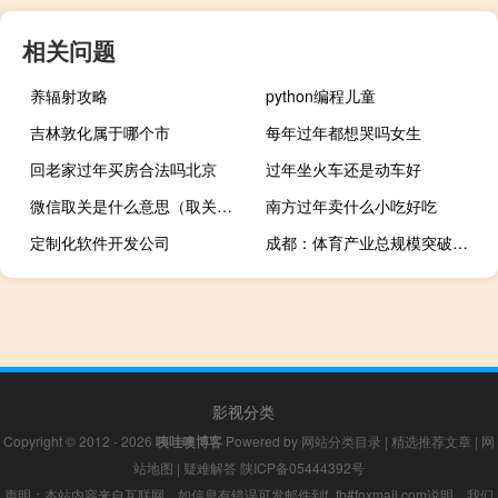
相关问题
养辐射攻略
python编程儿童
吉林敦化属于哪个市
每年过年都想哭吗女生
回老家过年买房合法吗北京
过年坐火车还是动车好
微信取关是什么意思（取关是什么意思）
南方过年卖什么小吃好吃
定制化软件开发公司
成都：体育产业总规模突破千亿元
影视分类
Copyright © 2012 - 2026
咦哇噢博客
Powered by
网站分类目录
|
精选推荐文章
|
网
站地图
|
疑难解答
陕ICP备05444392号
声明：本站内容来自互联网，如信息有错误可发邮件到f_fb#foxmail.com说明，我们