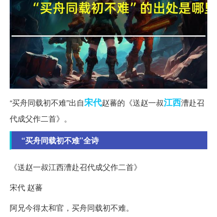
宋代
江西
“买舟同载初不难”出自
赵蕃的《送赵一叔
漕赴召
代成父作二首》。
“买舟同载初不难”全诗
《送赵一叔江西漕赴召代成父作二首》
宋代 赵蕃
阿兄今得太和官，买舟同载初不难。