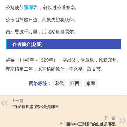
豫章
公持使节
郡，蕲以过公道窘寒。
公今召节趋日边，我虽失望犹欣然。
西江恩波千万里，活此枯鱼当易尔。
作者简介(赵蕃)
赵蕃（1143年～1229年），字昌父，号章泉，原籍郑州。
理宗绍定二年，以直秘阁致仕，不久卒。諡文节。
网络标签：
宋代
江西
豫章
上一篇
“白发有衰盛”的出处是哪里
下一篇
“十四年中三别君”的出处是哪里