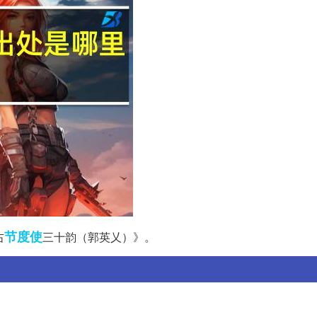
节度使
右
三十韵（郭英乂）》。