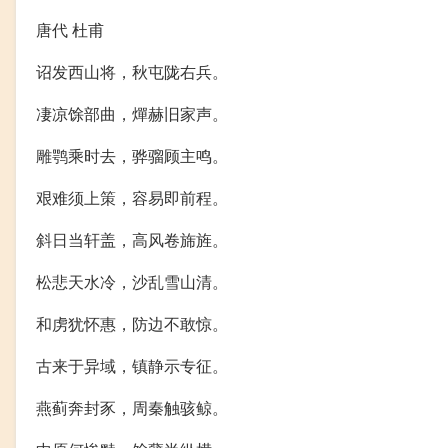
唐代 杜甫
诏发西山将，秋屯陇右兵。
凄凉馀部曲，燀赫旧家声。
雕鹗乘时去，骅骝顾主鸣。
艰难须上策，容易即前程。
斜日当轩盖，高风卷旆旌。
松悲天水冷，沙乱雪山清。
和虏犹怀惠，防边不敢惊。
古来于异域，镇静示专征。
燕蓟奔封豕，周秦触骇鲸。