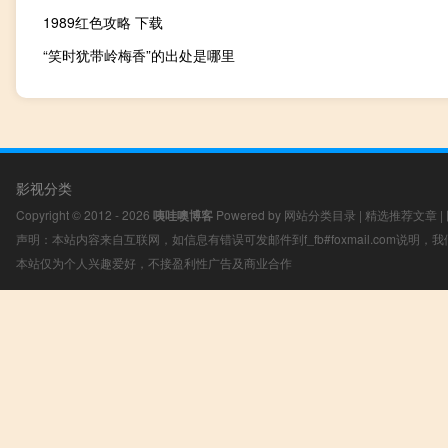
1989红色攻略 下载
“笑时犹带岭梅香”的出处是哪里
影视分类
Copyright © 2012 - 2026
咦哇噢博客
Powered by
网站分类目录
|
精选推荐文章
|
声明：本站内容来自互联网，如信息有错误可发邮件到f_fb#foxmail.com说明
本站仅为个人兴趣爱好，不接盈利性广告及商业合作