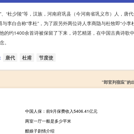
部”、“杜少陵”等，汉族，河南府巩县（今河南省巩义市）人，唐
甫与李白合称“李杜”，为了跟另外两位诗人李商隐与杜牧即“小李
他的约1400余首诗被保留了下来，诗艺精湛，在中国古典诗歌
纪念。
：
唐代
杜甫
节度使
“郎官列宿应”的
中国人保：前9月保费收入5406.41亿元
两室一厅一般是多少平米
醋娘子剧情介绍