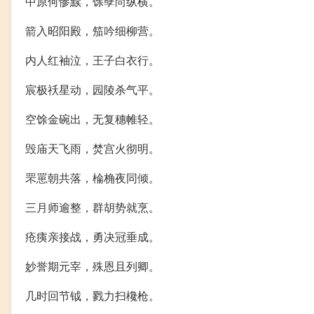
中原何惨黩，馀孽尚纵横。
箭入昭阳殿，笳吟细柳营。
内人红袖泣，王子白衣行。
宸极祅星动，园陵杀气平。
空馀金碗出，无复穗帷轻。
毁庙天飞雨，焚宫火彻明。
罘罳朝共落，棆桷夜同倾。
三月师逾整，群胡势就烹。
疮痍亲接战，勇决冠垂成。
妙誉期元宰，殊恩且列卿。
几时回节钺，戮力扫欃枪。