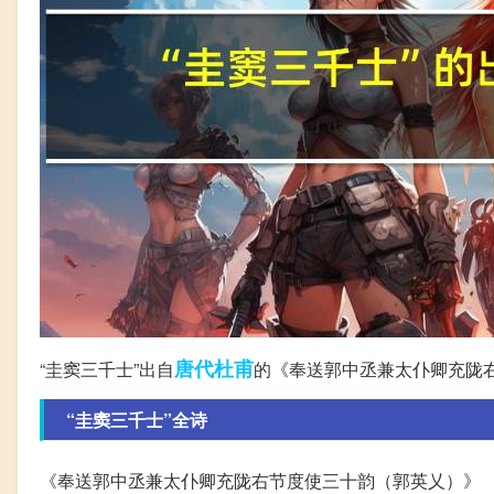
唐代
杜甫
“圭窦三千士”出自
的《奉送郭中丞兼太仆卿充陇
“圭窦三千士”全诗
《奉送郭中丞兼太仆卿充陇右节度使三十韵（郭英乂）》