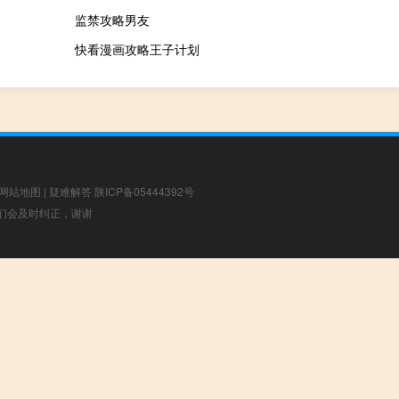
监禁攻略男友
快看漫画攻略王子计划
网站地图
|
疑难解答
陕ICP备05444392号
，我们会及时纠正，谢谢