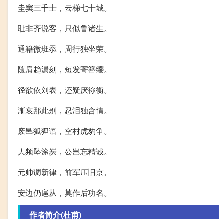
圭窦三千士，云梯七十城。
耻非齐说客，只似鲁诸生。
通籍微班忝，周行独坐荣。
随肩趋漏刻，短发寄簪缨。
径欲依刘表，还疑厌祢衡。
渐衰那此别，忍泪独含情。
废邑狐狸语，空村虎豹争。
人频坠涂炭，公岂忘精诚。
元帅调新律，前军压旧京。
安边仍扈从，莫作后功名。
作者简介(杜甫)