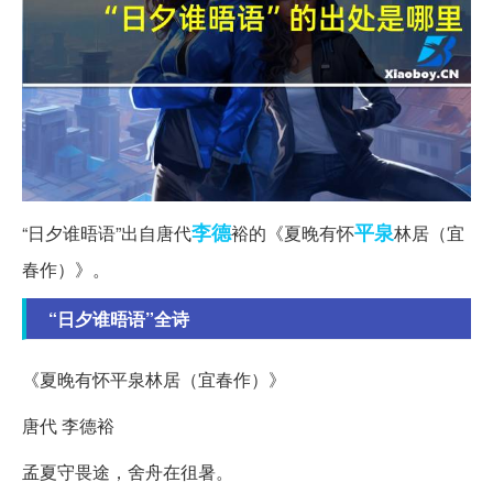
李德
平泉
“日夕谁晤语”出自唐代
裕的《夏晚有怀
林居（宜
春作）》。
“日夕谁晤语”全诗
《夏晚有怀平泉林居（宜春作）》
唐代 李德裕
孟夏守畏途，舍舟在徂暑。