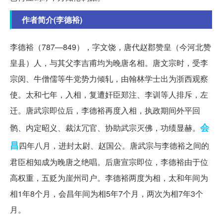
作者简介(李德裕)
李德裕（787—849），字文饶，唐代赵郡赞皇（今河北赞
皇县）人，与其父李吉甫均为晚唐名相。唐文宗时，受李
宗闵、牛僧儒等牛党势力倾轧，由翰林学士出为浙西观察
使。太和七年，入相，复遭奸臣郑注、李训等人排斥，左
迁。唐武宗即位后，李德裕再度入相，执政期间外平回
会
鹘、内定昭义、裁汰冗官、协助武宗灭佛，功绩显赫。
昌
四年八月，进封太尉、赵国公。唐武宗与李德裕之间的
君臣相知成为晚唐之绝唱。后唐宣宗即位，李德裕由于位
高权重，五贬为崖州司户。李德裕两度为相，太和年间为
相1年8个月，会昌年间为相5年7个月，两次为相7年3个
月。