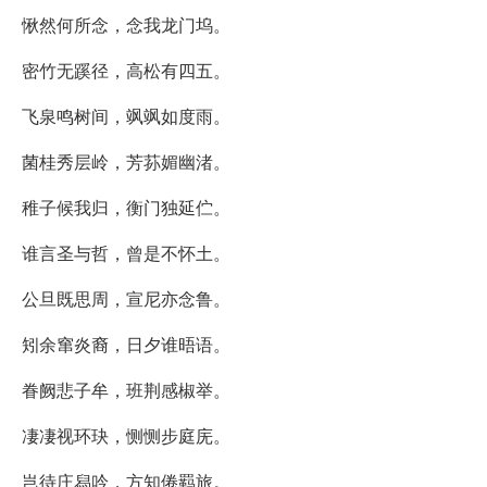
愀然何所念，念我龙门坞。
密竹无蹊径，高松有四五。
飞泉鸣树间，飒飒如度雨。
菌桂秀层岭，芳荪媚幽渚。
稚子候我归，衡门独延伫。
谁言圣与哲，曾是不怀土。
公旦既思周，宣尼亦念鲁。
矧余窜炎裔，日夕谁晤语。
眷阙悲子牟，班荆感椒举。
凄凄视环玦，恻恻步庭庑。
岂待庄舄吟，方知倦羁旅。