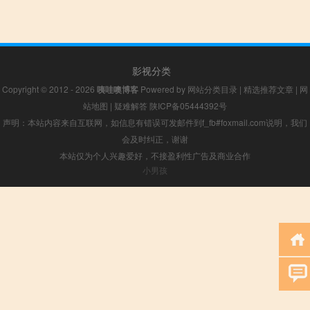
影视分类
Copyright © 2012 - 2026
咦哇噢博客
Powered by
网站分类目录
|
精选推荐文章
|
网
站地图
|
疑难解答
陕ICP备05444392号
声明：本站内容来自互联网，如信息有错误可发邮件到f_fb#foxmail.com说明，我们
会及时纠正，谢谢
本站仅为个人兴趣爱好，不接盈利性广告及商业合作
小男孩