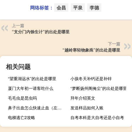
网络标签：
会昌
平泉
李德
上一篇
“支分门内馀生计”的出处是哪里
下一篇
“越岭寒轻物象殊”的出处是哪里
相关问题
“望重湖远水”的出处是哪里
小孩冬天补钙还是补锌
厦门大年初一请客吃什么
“梦断扬州阁掩尘”的出处是哪里
毛毛虫是昆虫吗
拜年介绍英文
鼻子出血怎么快速止血（左鼻子出血会是癌症）
发送样品如何入账
电梯逃亡2攻略
自考本科是大自考还是小自考