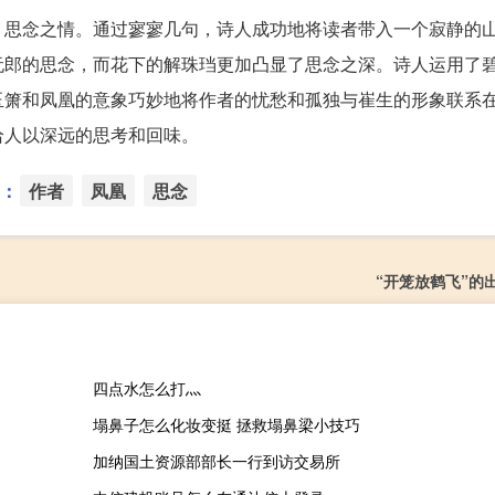
、思念之情。通过寥寥几句，诗人成功地将读者带入一个寂静的
阮郎的思念，而花下的解珠珰更加凸显了思念之深。诗人运用了
玉箫和凤凰的意象巧妙地将作者的忧愁和孤独与崔生的形象联系
给人以深远的思考和回味。
：
作者
凤凰
思念
“开笼放鹤飞”的
四点水怎么打灬
塌鼻子怎么化妆变挺 拯救塌鼻梁小技巧
加纳国土资源部部长一行到访交易所