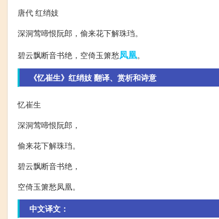
唐代 红绡妓
深洞莺啼恨阮郎，偷来花下解珠珰。
凤凰
碧云飘断音书绝，空倚玉箫愁
。
《忆崔生》红绡妓 翻译、赏析和诗意
忆崔生
深洞莺啼恨阮郎，
偷来花下解珠珰。
碧云飘断音书绝，
空倚玉箫愁凤凰。
中文译文：