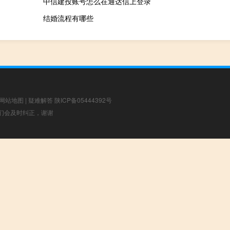
中信建投账号怎么在通达信上登录
结婚流程有哪些
网站地图
|
疑难解答
陕ICP备05444392号
，我们会及时纠正，谢谢