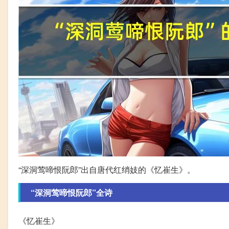
“深洞莺啼恨阮郎”出自唐代红绡妓的《忆崔生》。
“深洞莺啼恨阮郎”全诗
《忆崔生》