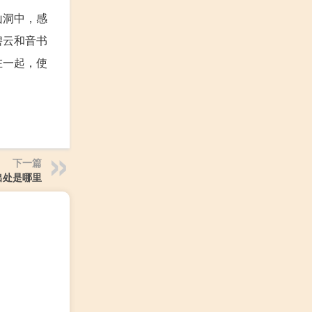
山洞中，感
碧云和音书
在一起，使
下一篇
出处是哪里