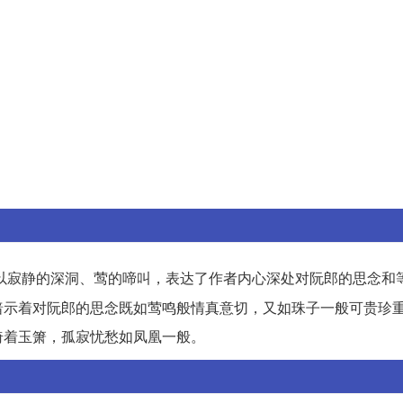
以寂静的深洞、莺的啼叫，表达了作者内心深处对阮郎的思念和
暗示着对阮郎的思念既如莺鸣般情真意切，又如珠子一般可贵珍
倚着玉箫，孤寂忧愁如凤凰一般。