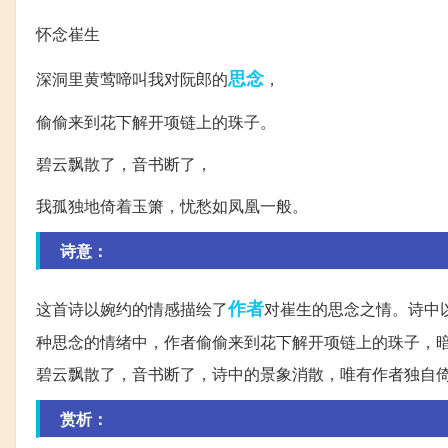
怀念崔生
思念
深洞里黄莺啼叫我对阮郎的
，
偷偷来到花下解开项链上的珠子。
碧云飘散了，音书断了，
我孤独地倚着玉箫，忧愁如凤凰一般。
诗意：
作者
这首诗以婉约的情感描绘了
对崔生的思念之情。诗中
种思念的情绪中，作者偷偷来到花下解开项链上的珠子，
碧云飘散了，音书断了，诗中的景象消散，唯有作者独自
赏析：