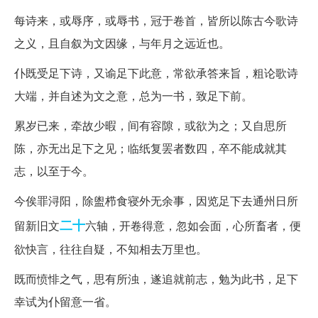
每诗来，或辱序，或辱书，冠于卷首，皆所以陈古今歌诗
之义，且自叙为文因缘，与年月之远近也。
仆既受足下诗，又谕足下此意，常欲承答来旨，粗论歌诗
大端，并自述为文之意，总为一书，致足下前。
累岁已来，牵故少暇，间有容隙，或欲为之；又自思所
陈，亦无出足下之见；临纸复罢者数四，卒不能成就其
志，以至于今。
今俟罪浔阳，除盥栉食寝外无余事，因览足下去通州日所
二十
留新旧文
六轴，开卷得意，忽如会面，心所畜者，便
欲快言，往往自疑，不知相去万里也。
既而愤悱之气，思有所浊，遂追就前志，勉为此书，足下
幸试为仆留意一省。