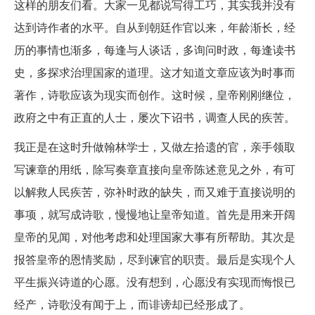
这样的朋友们看。大家一见都说写得工巧，其实我并没有
达到诗作者的水平。自从到朝廷作官以来，年龄渐长，经
历的事情也渐多，每逢与人谈话，多询问时政，每逢读书
史，多探求治理国家的道理。这才知道文章应该为时事而
著作，诗歌应该为现实而创作。这时候，皇帝刚刚继位，
政府之中有正直的人士，屡次下诏书，调查人民的疾苦。
我正是在这时升做翰林学士，又做左拾遗的官，亲手领取
写谏章的用纸，除写奏章直接向皇帝陈述意见之外，有可
以解救人民疾苦，弥补时政的缺失，而又难于直接说明的
事项，就写成诗歌，慢慢地让皇帝知道。首先是用来开阔
皇帝的见闻，对他考虑和处理国家大事有所帮助。其次是
报答皇帝的恩情奖励，尽到谏官的职责。最后是实现个人
平生振兴诗道的心愿。没有想到，心愿没有实现而悔恨已
经产，诗歌没有闻于上，而诽谤却已经形成了。