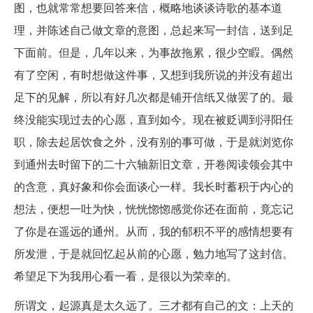
图，也就常常想要回答来信，概略地谈谈诗歌的基本道
理，并陈述自己做文章的意图，总起来写一封信，送到足
下面前。但是，几年以来，为事故拖累，很少空睱。偶然
有了空闲，有时想做这件事，又想到我所说的并没有超出
足下的见解，所以有好几次都是铺开信纸又做罢了的。最
终没能实现过去的心愿，直到如今。现在被贬调到浔阳任
职，除去起居饮食之外，没有别的事可做，于是就浏览你
到通州去时留下的二十六轴新旧文章，开卷阅读领会其中
的含意，真好象和你会面谈心一样。我长时蓄积于内心的
想法，便想一吐为快，恍恍惚惚感觉你还在面前，竟忘记
了你是在遥远的通州。从而，我的郁积不平的感情想要有
所发泄，于是就回忆起从前的心愿，勉力地写了这封信。
希望足下为我用心看一看，是很以为荣幸的。
所谓文，起源真是太久远了。三才都有自己的文：上天的