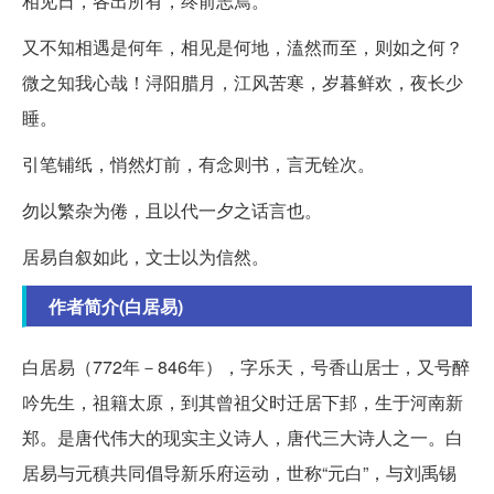
相见日，各出所有，终前志焉。
又不知相遇是何年，相见是何地，溘然而至，则如之何？
微之知我心哉！浔阳腊月，江风苦寒，岁暮鲜欢，夜长少
睡。
引笔铺纸，悄然灯前，有念则书，言无铨次。
勿以繁杂为倦，且以代一夕之话言也。
居易自叙如此，文士以为信然。
作者简介(白居易)
白居易（772年－846年），字乐天，号香山居士，又号醉
吟先生，祖籍太原，到其曾祖父时迁居下邽，生于河南新
郑。是唐代伟大的现实主义诗人，唐代三大诗人之一。白
居易与元稹共同倡导新乐府运动，世称“元白”，与刘禹锡