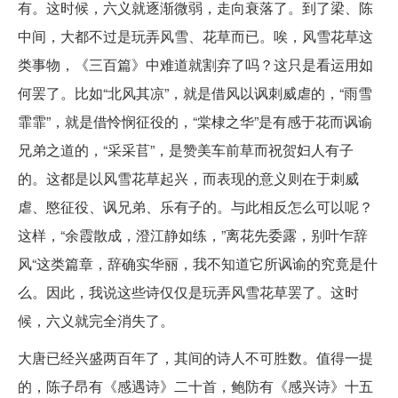
有。这时候，六义就逐渐微弱，走向衰落了。到了梁、陈
中间，大都不过是玩弄风雪、花草而已。唉，风雪花草这
类事物，《三百篇》中难道就割弃了吗？这只是看运用如
何罢了。比如“北风其凉”，就是借风以讽刺威虐的，“雨雪
霏霏”，就是借怜悯征役的，“棠棣之华”是有感于花而讽谕
兄弟之道的，“采采苢”，是赞美车前草而祝贺妇人有子
的。这都是以风雪花草起兴，而表现的意义则在于刺威
虐、愍征役、讽兄弟、乐有子的。与此相反怎么可以呢？
这样，“余霞散成，澄江静如练，”离花先委露，别叶乍辞
风“这类篇章，辞确实华丽，我不知道它所讽谕的究竟是什
么。因此，我说这些诗仅仅是玩弄风雪花草罢了。这时
候，六义就完全消失了。
大唐已经兴盛两百年了，其间的诗人不可胜数。值得一提
的，陈子昂有《感遇诗》二十首，鲍防有《感兴诗》十五