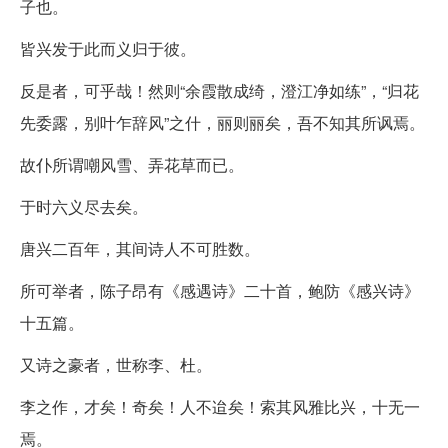
子也。
皆兴发于此而义归于彼。
反是者，可乎哉！然则“余霞散成绮，澄江净如练”，“归花
先委露，别叶乍辞风”之什，丽则丽矣，吾不知其所讽焉。
故仆所谓嘲风雪、弄花草而已。
于时六义尽去矣。
唐兴二百年，其间诗人不可胜数。
所可举者，陈子昂有《感遇诗》二十首，鲍防《感兴诗》
十五篇。
又诗之豪者，世称李、杜。
李之作，才矣！奇矣！人不迨矣！索其风雅比兴，十无一
焉。