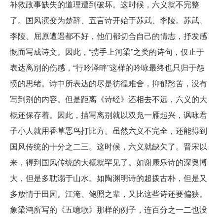
补救政事缺失的道理遭到破坏。这时候，六义就不完整
了。国风演变为楚辞、五言诗开始于苏武、李陵。苏武、
李陵、屈原遭遇都不好，他们都切合自己的情志，抒发感
慨而写成诗文。因此，“携手上河梁”之类的诗句，仅止于
表达离别的伤感，“行吟泽畔”这样的吟咏最终也只归于怨
愤的思绪。诗中所表达的尽是彷徨难舍，抑郁愁苦，没有
写到别的内容。但是距离《诗经》还相去不远，六义的大
概还保存着。因此，描写离别就以双凫一雁起兴，讽咏君
子小人就用香草恶鸟打比方。虽然六义不完全，还能得到
国风传统的十分之二三。这时候，六义就缺欠了。晋宋以
来，得到国风传统的大概就罕见了。如谢康乐诗的深奥博
大，但是多耽溺于山水。如陶渊明诗的超拨古朴，但是又
多放情于田园。江淹、鲍照之辈，又比这些诗还要偏狭。
象梁鸿所写的《五噫歌》那样的例子，连百分之一二也没