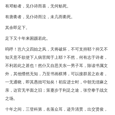
有邓鲂者，见仆诗而喜，无何鲂死。
有唐衢者，见仆诗而泣，未几而衢死。
其余即足下。
足下又十年来困踬若此。
呜呼！岂六义四始之风，天将破坏，不可支持耶？抑又不
知天意不欲使下人病苦闻于上耶？不然，何有志于诗者，
不利若此之甚也！然仆又自思关东一男子耳，除读书属文
外，其他懵然无知，乃至书画棋博，可以接群居之欢者，
一无通晓，即其愚拙可知矣！初应进士时，中朝无缌麻之
亲，达官无半面之旧；策蹇步于利足之途，张空拳于战文
之场。
十年之间，三登科第，名落众耳，迹升清贯，出交贤俊，