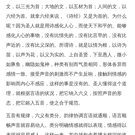
文，以三光为首；大地的文，以五材为首；人间的文，以
六经为首。就拿六经来说，《诗经》又是为首的。为什么
呢？因为圣人就是用诗感化人心，而使天下和平的。能够
感化人心的事物，没有比情先的，没有比言早的，没有比
声近的，没有比义深的。所谓诗，就是以情为根，以诗为
苗，以声为花，以义为实的。上自圣贤，下至愚人，微小
如豚鱼，幽隐如鬼神，种类有别而气质相同，形体各异而
感情一致。接受声音的刺激而不产生反响，接触到情感的
影响而内心不感应，这样的事是没有的。圣人懂得这个道
理，就根据言语的状况，把它纳入六义，按照声音的形
态，把它鎔入五音，使之合于规范。
五音有规律，六义有类分。韵律协调言语就通顺，语言顺
畅声音就容易动人。类分明确情感就得以表现，情感得以
表现就容易感人。这样一来，其中就包含着博大精深的道