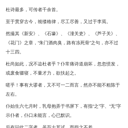
杜诗最多，可传者千余首。
至于贯穿古今，覙缕格律，尽工尽善，又过于李焉。
然撮其《新安》、《石壕》、《潼关吏》、《芦子关》、
《花门》之章，“朱门酒肉臭，路有冻死骨”之句，亦不过
十三四。
杜尚如此，况不迨杜者乎？仆常痛诗道崩坏，忽忽愤发，
或废食辍寝，不量才力，欲扶起之。
嗟乎！事有大谬者，又不可一二而言，然亦不能不粗陈于
左右。
仆始生六七月时，乳母抱弄于书屏下，有指“之”字、“无”字
示仆者，仆口未能言，心已默识。
后有问此二字者，虽百十其试，而指之不差。