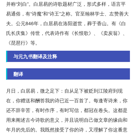
并称“刘白”。白居易的诗歌题材广泛，形式多样，语言平
易通俗，有“诗魔”和“诗王”之称。官至翰林学士、左赞善大
夫。公元846年，白居易在洛阳逝世，葬于香山。有《白
氏长庆集》传世，代表诗作有《长恨歌》、《卖炭翁》、
《琵琶行》等。
与元九书翻译及注释
翻译
月日，白居易，微之足下：自从足下被贬到江陵府到现
在，你赠送和酬答我的诗已近一百首了。每逢寄诗来，你
还不辞辛苦，有时作序，有时写信，都冠在卷头。这都是
用来阐述古今诗歌的意义，并且说明自己做文章的缘由和
年月的先后的。我既然接受了你的诗，又理解了你这番意