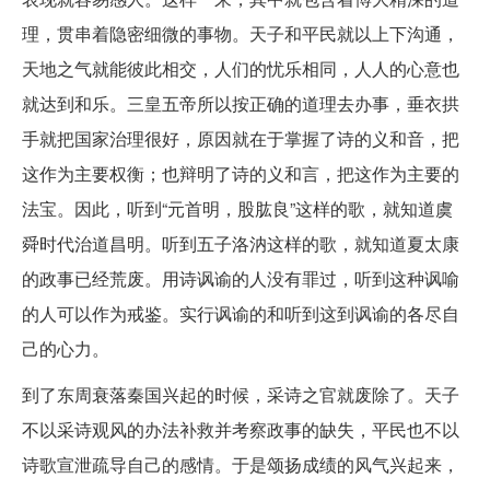
理，贯串着隐密细微的事物。天子和平民就以上下沟通，
天地之气就能彼此相交，人们的忧乐相同，人人的心意也
就达到和乐。三皇五帝所以按正确的道理去办事，垂衣拱
手就把国家治理很好，原因就在于掌握了诗的义和音，把
这作为主要权衡；也辩明了诗的义和言，把这作为主要的
法宝。因此，听到“元首明，股肱良”这样的歌，就知道虞
舜时代治道昌明。听到五子洛汭这样的歌，就知道夏太康
的政事已经荒废。用诗讽谕的人没有罪过，听到这种讽喻
的人可以作为戒鉴。实行讽谕的和听到这到讽谕的各尽自
己的心力。
到了东周衰落秦国兴起的时候，采诗之官就废除了。天子
不以采诗观风的办法补救并考察政事的缺失，平民也不以
诗歌宣泄疏导自己的感情。于是颂扬成绩的风气兴起来，