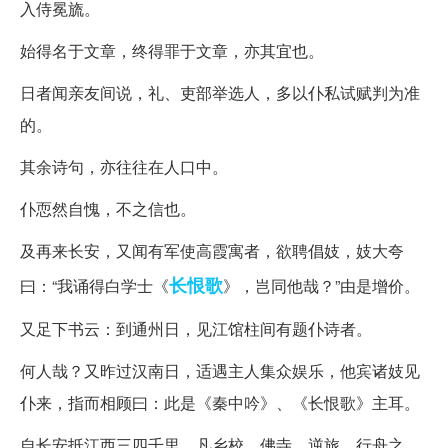
入侍冕旒。
始得名于文章，终得罪于文章，亦其宜也。
日者闻亲友间说，礼、吏部举选人，多以仆私试赋判为准
的。
其余诗句，亦往往在人口中。
仆恧然自愧，不之信也。
及再来长安，又闻有军使高霞寓者，欲聘倡妓，妓大夸
长恨歌
曰：“我诵得白学士《
》，岂同他哉？”由是增价。
又足下书云：到通州日，见江馆柱间有题仆诗者。
何人哉？又昨过汉南日，适遇主人集众娱乐，他宾诸妓见
仆来，指而相顾曰：此是《秦中吟》、《长恨歌》主耳。
自长安抵江西三四千里，凡乡校、佛寺、逆旅、行舟之