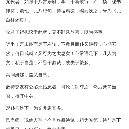
尤长者，如张十八古乐府，李二十新歌行，卢、杨二秘书
律诗，窦七、元八绝句，博搜精掇，编而次之，号为《元
白往还集》。
众君子得拟议于此者，莫不踊跃欣喜，以为盛事。
嗟乎！言未终而足下左转，不数月而仆又继行，心期索
然，何日成就？又可为之太息矣！仆常语足下，凡人为
文，私于自是，不忍于割截，或失于繁多。
其间妍媸，益又自惑。
必待交友有公鉴无姑息者，讨论而削夺之，然后繁简当
否，得其中矣。
况仆与足下，为文尤患其多。
己尚病，况他人乎？今且各纂诗笔，粗为卷第，待与足下