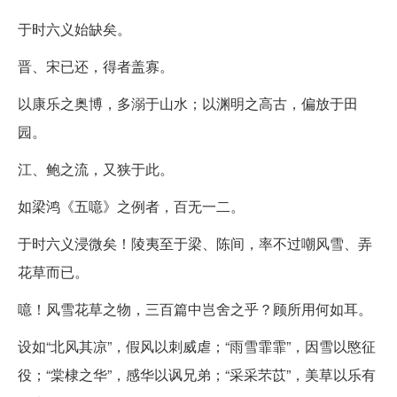
于时六义始缺矣。
晋、宋已还，得者盖寡。
以康乐之奥博，多溺于山水；以渊明之高古，偏放于田
园。
江、鲍之流，又狭于此。
如梁鸿《五噫》之例者，百无一二。
于时六义浸微矣！陵夷至于梁、陈间，率不过嘲风雪、弄
花草而已。
噫！风雪花草之物，三百篇中岂舍之乎？顾所用何如耳。
设如“北风其凉”，假风以刺威虐；“雨雪霏霏”，因雪以愍征
役；“棠棣之华”，感华以讽兄弟；“采采芣苡”，美草以乐有