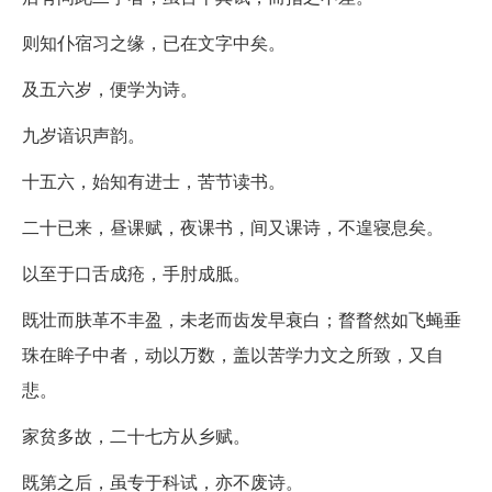
则知仆宿习之缘，已在文字中矣。
及五六岁，便学为诗。
九岁谙识声韵。
十五六，始知有进士，苦节读书。
二十已来，昼课赋，夜课书，间又课诗，不遑寝息矣。
以至于口舌成疮，手肘成胝。
既壮而肤革不丰盈，未老而齿发早衰白；瞀瞀然如飞蝇垂
珠在眸子中者，动以万数，盖以苦学力文之所致，又自
悲。
家贫多故，二十七方从乡赋。
既第之后，虽专于科试，亦不废诗。