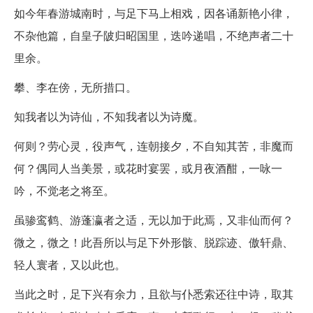
如今年春游城南时，与足下马上相戏，因各诵新艳小律，
不杂他篇，自皇子陂归昭国里，迭吟递唱，不绝声者二十
里余。
攀、李在傍，无所措口。
知我者以为诗仙，不知我者以为诗魔。
何则？劳心灵，役声气，连朝接夕，不自知其苦，非魔而
何？偶同人当美景，或花时宴罢，或月夜酒酣，一咏一
吟，不觉老之将至。
虽骖鸾鹤、游蓬瀛者之适，无以加于此焉，又非仙而何？
微之，微之！此吾所以与足下外形骸、脱踪迹、傲轩鼎、
轻人寰者，又以此也。
当此之时，足下兴有余力，且欲与仆悉索还往中诗，取其