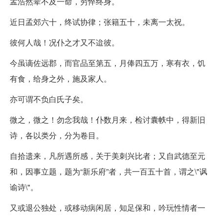
孟浩然辈不及一命，穷悴终身。
近日孟郊六十，终试协律；张籍五十，未离一太祝。
彼何人哉！况仆之才又不迨彼。
今虽谪佐远郡，而官品至第五，月俸四五万，寒有衣，饥
有食，给身之外，施及家人。
亦可谓不负白氏子矣。
微之，微之！勿念我哉！仆数月来，检讨囊帙中，得新旧
诗，各以类分，分为卷目。
自拾遗来，凡所遇所感，关于美刺兴比者；又自武德至元
和，因事立题，题为“新乐府”者，共一百五十首，谓之\"讽
谕诗\"。
又或退公独处，或移动病闲居，知足保和，吟玩性情者一