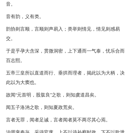
音。
音有韵，义有类。
韵协则言顺，言顺则声易入；类举则情见，情见则感易
交。
于是乎孕大含深，贯微洞密，上下通而一气泰，忧乐合而
百志熙。
五帝三皇所以直道而行、垂拱而理者，揭此以为大柄，决
此以为大窦也。
故闻“元首明，股肱良”之歌，则知虞道昌矣。
闻五子洛汭之歌，则知夏政荒矣。
言者无罪，闻者足诫，言者闻者莫不两尽其心焉。
洎周衰秦兴，采诗官废，上不以诗补察时政，下不以歌泄