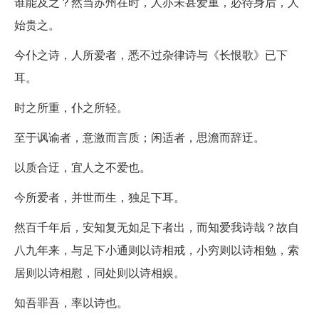
谁能及之？然当苏州在时，人亦未甚爱重，必待身后，人
始贵之。
今仆之诗，人所爱者，悉不过杂律诗与《长恨歌》已下
耳。
时之所重，仆之所轻。
至于讽谕者，意激而言质；闲适者，思澹而辞迂。
以质合迂，宜人之不爱也。
今所爱者，并世而生，独足下耳。
然百千年后，安知复无如足下者出，而知爱我诗哉？故自
八九年来，与足下小通则以诗相戒，小穷则以诗相勉，索
居则以诗相慰，同处则以诗相娱。
知吾罪吾，率以诗也。