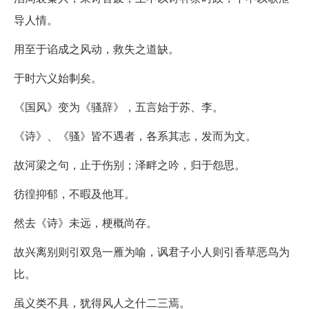
导人情。
用至于谄成之风动，救失之道缺。
于时六义始剚矣。
《国风》变为《骚辞》，五言始于苏、李。
《诗》、《骚》皆不遇者，各系其志，发而为文。
故河梁之句，止于伤别；泽畔之吟，归于怨思。
彷徨抑郁，不暇及他耳。
然去《诗》未远，梗概尚存。
故兴离别则引双凫一雁为喻，讽君子小人则引香草恶鸟为
比。
虽义类不具，犹得风人之什二三焉。