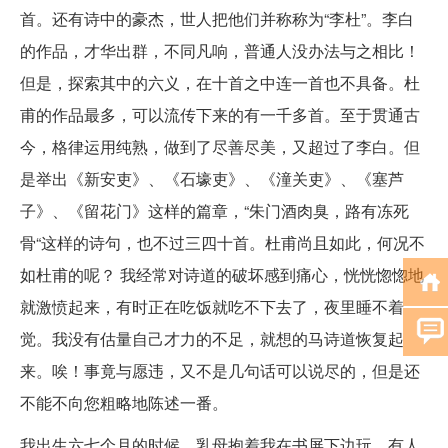
首。还有诗中的豪杰，世人把他们并称称为“李杜”。李白
的作品，才华出群，不同凡响，普通人没办法与之相比！
但是，探索其中的六义，在十首之中连一首也不具备。杜
甫的作品最多，可以流传下来的有一千多首。至于贯通古
今，格律运用纯熟，做到了尽善尽美，又超过了李白。但
是举出《新安吏》、《石壕吏》、《潼关吏》、《塞芦
子》、《留花门》这样的篇章，“朱门酒肉臭，路有冻死
骨“这样的诗句，也不过三四十首。杜甫尚且如此，何况不
如杜甫的呢？ 我经常对诗道的破坏感到痛心，恍恍惚惚地
就激愤起来，有时正在吃饭就吃不下去了，夜里睡不着
觉。我没有估量自己才力的不足，就想的马诗道恢复起
来。唉！事竟与愿违，又不是几句话可以说尽的，但是还
不能不向您粗略地陈述一番。
我出生六七个月的时候，乳母抱着我在书屏下边玩，有人