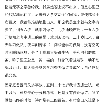
指着无字之字教给我。我虽然嘴上说不出来，但是心里已
经默默地记住了。后来有人拿这两个字问我，即使试验十
次百次，我都能准确地指出来。那么我是生来就与文字有
缘了。到五六岁，就学习做诗，九岁通晓声韵，十五六岁
开始知道考中进士的荣耀，就刻苦读书、二十岁以来，白
天学习做赋，夜里刻苦读书，间或也学习做诗，没有空闲
时间睡眠休息。甚至于嘴和舌头都生疮，手和肘都磨成
茧。眸子里面总是一晃一晃的，好象飞着挂着珠，动不动
就以万计。这大概是刻苦学习奋力做诗造成的，自己感到
很悲哀。
因家庭贫困而又多事故，直到二十七岁我才应进士试。考
中以后，虽然专心于分科考试，还是没有停止做诗。到了
做校书郎的时候，诗作足有三四百首。有时拿出来让足下