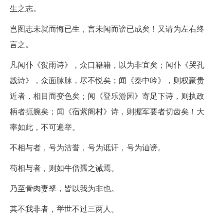
生之志。
岂图志未就而悔已生，言未闻而谤已成矣！又请为左右终
言之。
凡闻仆《贺雨诗》，众口籍籍，以为非宜矣；闻仆《哭孔
戡诗》，众面脉脉，尽不悦矣；闻《秦中吟》，则权豪贵
近者，相目而变色矣；闻《登乐游园》寄足下诗，则执政
柄者扼腕矣；闻《宿紫阁村》诗，则握军要者切齿矣！大
率如此，不可遍举。
不相与者，号为沽誉，号为诋讦，号为讪谤。
苟相与者，则如牛僧孺之诫焉。
乃至骨肉妻孥，皆以我为非也。
其不我非者，举世不过三两人。