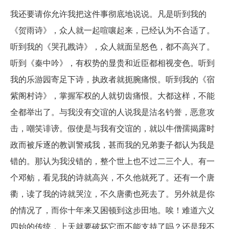
我还要请你允许我把这件事彻底地说说。凡是听到我的
《贺雨诗》，众人就一起喧嚷起来，已经认为不合适了。
听到我的《哭孔戡诗》，众人就面呈怒色，都不高兴了。
听到《秦中吟》，有权势的显贵和近臣都相视变色。听到
我的乐游园寄足下诗，执政者就扼腕痛恨。听到我的《宿
紫阁村诗》，掌握军权的人就切齿痛恨。大都这样，不能
全都举出了。与我没有交谊的人说我是沽名钓誉，恶意攻
击，嘲笑诽谤。假使是与我有交谊的，就以牛僧孺揭露时
政而被斥逐的教训警戒我，甚而我的兄弟妻子都认为我是
错的。那认为我没错的，整个世上也不过二三个人。有一
个邓鲂，看见我的诗就高兴，不久他就死了。还有一个唐
衢，读了我的诗就哭泣，不久唐衢也死去了。另外就是你
的情况了，而你十年来又困顿到这步田地。唉！难道六义
四始的传统，上天就要破坏它而不能支持了吗？还是我不