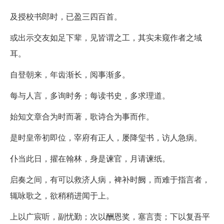
及授校书郎时，已盈三四百首。
或出示交友如足下辈，见皆谓之工，其实未窥作者之域
耳。
自登朝来，年齿渐长，阅事渐多。
每与人言，多询时务；每读书史，多求理道。
始知文章合为时而著，歌诗合为事而作。
是时皇帝初即位，宰府有正人，屡降玺书，访人急病。
仆当此日，擢在翰林，身是谏官，月请谏纸。
启奏之间，有可以救济人病，裨补时阙，而难于指言者，
辄咏歌之，欲稍稍进闻于上。
上以广宸听，副忧勤；次以酬恩奖，塞言责；下以复吾平