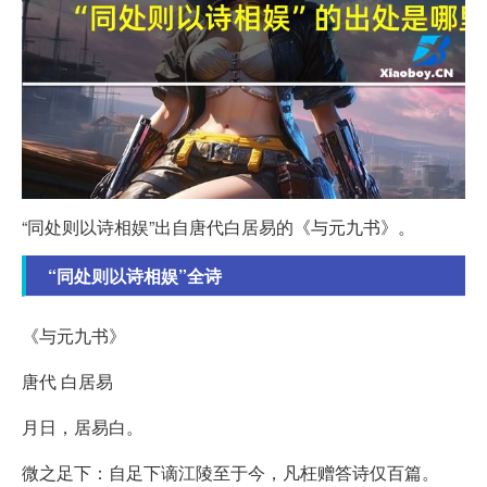
“同处则以诗相娱”出自唐代白居易的《与元九书》。
“同处则以诗相娱”全诗
《与元九书》
唐代 白居易
月日，居易白。
微之足下：自足下谪江陵至于今，凡枉赠答诗仅百篇。