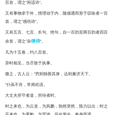
百首，谓之”闲适诗“。
又有事物牵于外，情理动于内，随感遇而形于叹咏者一百
首，谓之”感伤诗“。
又有五言、七言、长句、绝句，自一百韵至两百韵者四百
律诗
余首，谓之”杂
“。
凡为十五卷，约八百首。
异时相见，当尽致于执事。
微之，古人云：“穷则独善其身，达则兼济天下。
”仆虽不肖，常师此语。
大丈夫所守者道，所待者时。
时之来也，为云龙，为风鹏，勃然突然，陈力以出；时之
不来也，为雾豹，为冥鸿，寂兮寥兮，奉身而退。