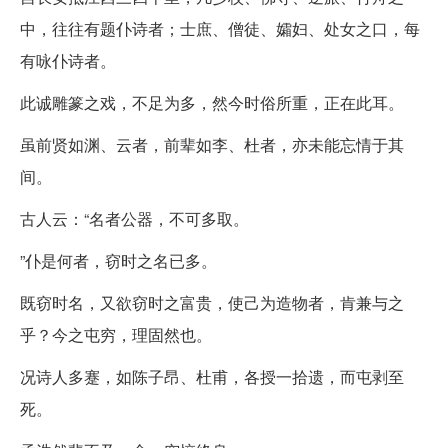
中，往往有题仆诗者；士庶、僧徒、孀妇、处女之口，每
有咏仆诗者。
此诚雕篆之戏，不足为多，然今时俗所重，正在此耳。
虽前贤如渊、云者，前辈如李、杜者，亦未能忘情于其
间。
古人云：“名者公器，不可多取。
”仆是何者，窃时之名已多。
既窃时名，又欲窃时之富贵，使己为造物者，肯兼与之
乎？今之屯穷，理固然也。
况诗人多蹇，如陈子昂、杜甫，各授一拾遗，而屯剥至
死。